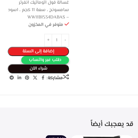
غسالة فول اتوماتيك انفرتر
سامسونج ، سعة 11 كجم ، اسود
– WW11B1534DABAS
متوفر في المخزون
إضافة إلى السلة
طلب عبر واتساب
شراء الآن
مشاركة:
قد يعجبك أيضاً