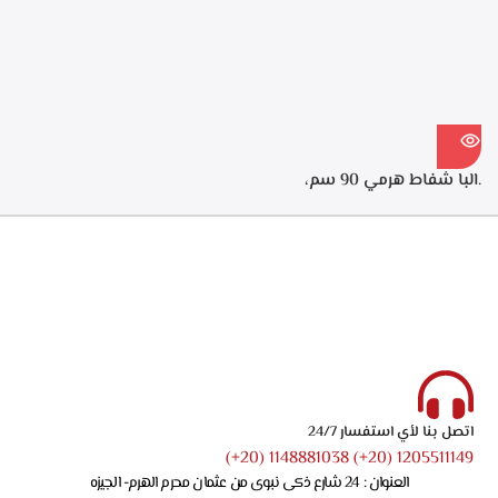
ECH 614 XR
لتنقيه الهواء من الروائح، قوه
الشفط 550م3/ساعه – ECH
914 XR
.البا شفاط هرمي 90 سم،
ستانلس ستيل، 3 سرعات
للتشغيل، اضاءه ليد، قوه الشفط
750 م3/ساعه – ECH 9144 X
اتصل بنا لأي استفسار 24/7
1205511149 (20+) 1148881038 (20+)
العنوان : 24 شارع ذكى نبوى من عثمان محرم الهرم- الجيزه