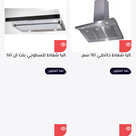
الانتهاء من الطهي، فلاتر معدنيه
لحجز الدهون من الابخره، قوه
الشفط 850م3/ساعه
.البا شفاط حائطي 90 سم،
.البا شفاط تلسكوبي بلت ان 60
ستانليس ستيل، التحكم من
سم، ستانليس ستيل مع واجهه
خلال مفاتيح أنيقة، 3 سرعات
زجاج اسود 3سرعات للتشغيل
نفذ المخزون
نفذ المخزون
للتشغيل، إضاءة ليد، قوه شفط
إضاءة ليد قوة الشفط 390 م3/
702م3/ساعه – EPH 9047 X
ساعة – TCH 602 BX