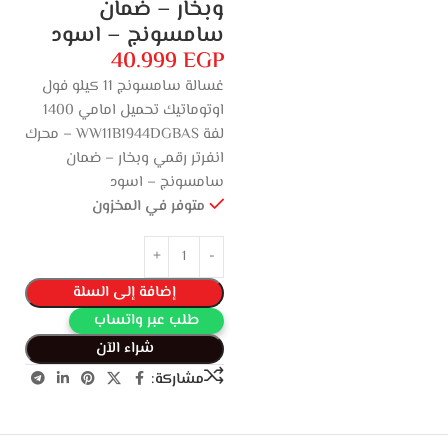
وبخار – ضمان
سامسونج – اسود
40.999
EGP
غسالة سامسونج 11 كيلو فول
اوتوماتيك تحميل امامي 1400
لفة WW11B1944DGBAS – محرك
انفرتر رقمي وبخار – ضمان
سامسونج – اسود
متوفر في المخزون
إضافة إلى السلة
طلب عبر واتساب
شراء الآن
مشاركة: