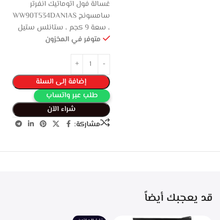
غسالة فول اتوماتيك انفرتر
سامسونج WW90T534DAN1AS
، سعة 9 كجم ، ستانلس ستيل
متوفر في المخزون
إضافة إلى السلة
طلب عبر واتساب
شراء الآن
مشاركة:
قد يعجبك أيضاً