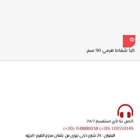
ECH 614 XR
لتنقيه الهواء من الروائح، قوه
الشفط 550م3/ساعه – ECH
914 XR
.البا شفاط هرمي 90 سم،
ستانلس ستيل، 3 سرعات
للتشغيل، اضاءه ليد، قوه الشفط
750 م3/ساعه – ECH 9144 X
اتصل بنا لأي استفسار 24/7
1205511149 (20+) 1148881038 (20+)
العنوان : 24 شارع ذكى نبوى من عثمان محرم الهرم- الجيزه