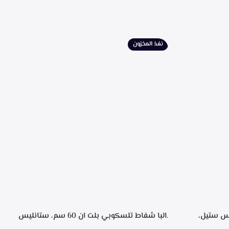
نفذ المخزون
، ستانليس ستيل،
.البا شفاط تلسكوبي بلت ان 60 سم، ستانليس
ن خلال مفاتيح أنيقة، 3 سرعات للتشغيل،
ستيل مع واجهه زجاج اسود 3سرعات للتشغيل