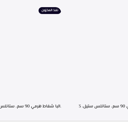
يل، تايمر تشغيل بعد الانتهاء من
إضاءة ليد، قوه شفط 702م3/ساعه – EPH 9047 X
نيه لحجز الدهون من الابخره، قوه
نفذ المخزون
.البا شفاط هرمي 90 سم، ستانلس ستيل، 3
سرعات للتشغيل، اضاءه ليد, تايمر تشغيل لمده 20
اء من الطهي، فلاتر معدنيه لحجز
ساعه – ECH 9144 X
، فلاتر كربونيه لتنقيه الهواء من