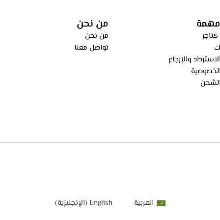
ECH 914 
مهمة
من نحن
كتاجر
من نحن
ك
تواصل معنا
استرداد والإرجاع
لخصوصية
لشحن
العربية
English
(
الإنجليزية
)