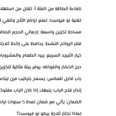
كفاءة الطاقة من الفئة أ: تقلل من استهلا
تقنية نو فروست: تمنع تراكم الثلج وتلغي الحا
مساحة تخزين واسعة: إجمالي الحجم الصافي 455 لترًا، منها 313 لترًا للأطعمة الطازجة و93 لترًا للأطعمة ال
فلتر الروائح النشط: يحافظ على رائحة ثلا
خيار التبريد السريع: يبرد الطعام والمشروبا
درج الخضار والفواكه: يوفر بيئة مثالية لتخزي
باب قابل للعكس: يسمح بتركيب مرن لين
إنذار فتح الباب: ينبهك إذا كان الباب مفتوح
الضمان: يأتي مع ضمان لمدة 5 سنوات لراحة البال.
لماذا تختار ثلاجة بيكو نو فروست؟