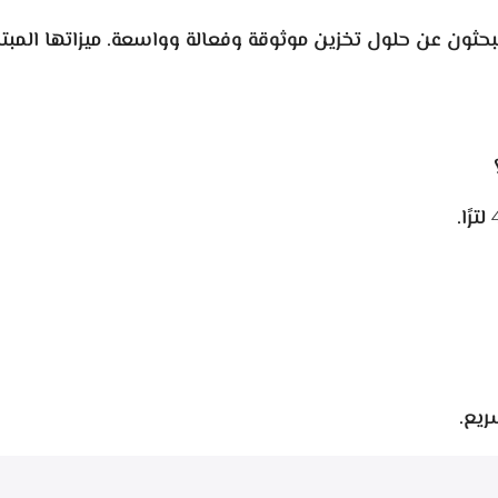
ين يبحثون عن حلول تخزين موثوقة وفعالة وواسعة. ميزاتها الم
سريع.