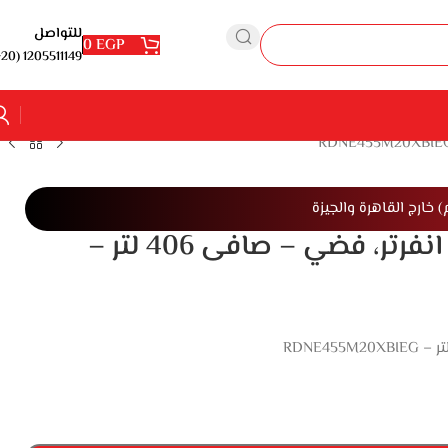
للتواصل
0
EGP
1205511149 (20+)
ثلاجة بيكو نو فروست، 455 لتر، انفرتر، فضي – صافى 406 لتر –