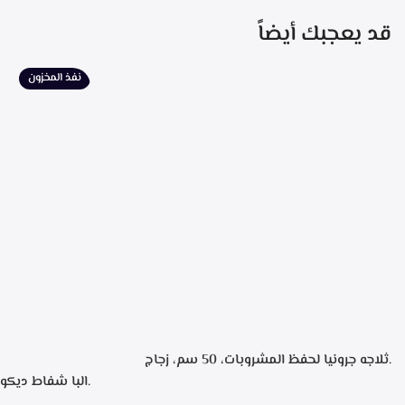
قد يعجبك أيضاً
نفذ المخزون
.ثلاجه جرونيا لحفظ المشروبات، 50 سم، زجاج
اسود، سعه 110 لتر، 34 زجاجه- SC-100Y
للتشغيل، التحكم