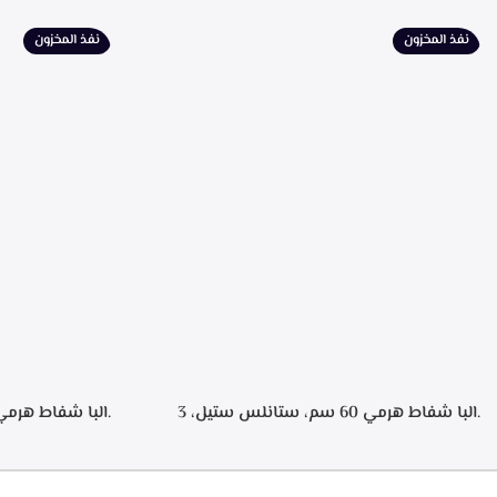
لبيان سرعه التشغ
الطهي، فلاتر معد
نفذ المخزون
نفذ المخزون
الشفط 850م3/ساعه
.البا شفاط هرمي 60 سم، ستانلس ستيل، 3
سرعات تشغيل، اضاءه ليد، فلاتر معدنيه لحجز
الدهون من الابخره، فلاتر كربونيه لتنقيه الهواء من
دقيقه بعد الانته
الروائح، قوه الشفط 550م3/ساعه – ECH 614 XR
الدهون من الابخره