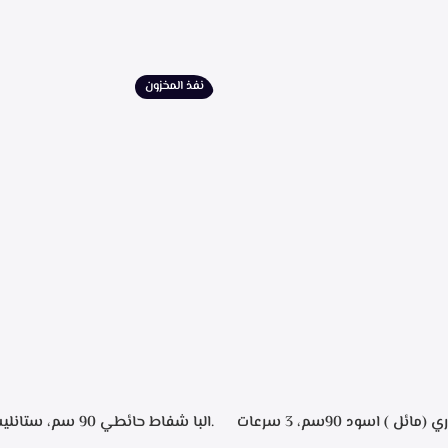
نفذ المخزون
.البا شفاط ديكوري (مائل ) اسود 90سم، 3 سرعات
.البا شفاط حائطي 90 سم
 باللمس، اضاءه ليد، شاشه رقميه
التحكم م