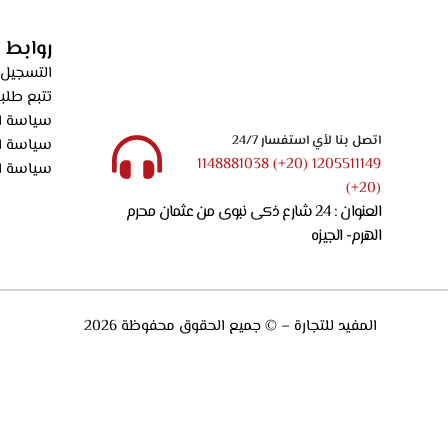
الروائح، قوه الشفط 550م3/ساعه – XR
روابط 
التسجيل 
تتبع طلب
سياسة ال
اتصل بنا لأي استفسار 24/7
سياسة ا
1205511149 (20+) 1148881038
سياسة ا
(20+)
العنوان : 24 شارع ذكى نبوى من عثمان محرم
الهرم- الجيزه
المفيد للتجارة – © جميع الحقوق محفوظة 2026