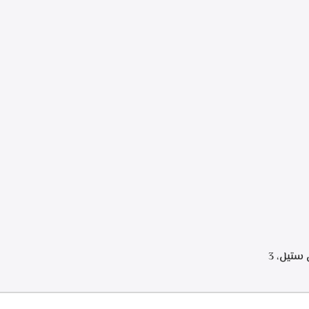
إضاءة ليد قوة الشفط 390 م3/ساعة – TCH 602
BX
.البا شفاط هرمي 90 سم، ستانلس ستيل، 3
سرعات للتشغيل، اضاءه ليد، قوه الشفط 750 م3/