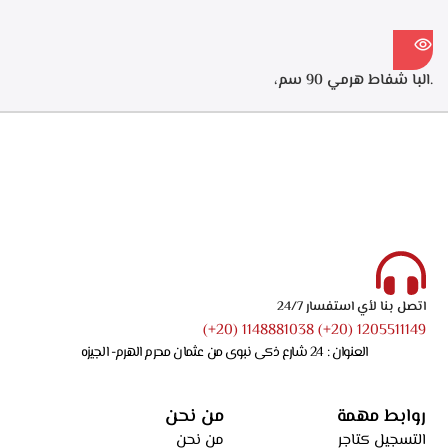
.البا شفاط هرمي 90 سم،
ستانلس ستيل، 3 سرعات
للتشغيل، اضاءه ليد، قوه الشفط
750 م3/ساعه – ECH 9144 X
اتصل بنا لأي استفسار 24/7
1205511149 (20+) 1148881038 (20+)
العنوان : 24 شارع ذكى نبوى من عثمان محرم الهرم- الجيزه
روابط مهمة
من نحن
التسجيل كتاجر
من نحن