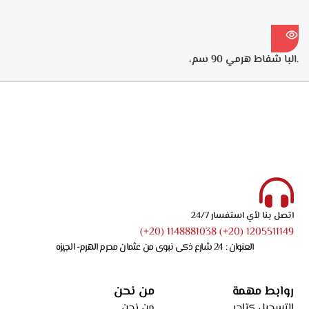
.البا شفاط هرمي 90 سم،
ستانلس ستيل، 3 سرعات
للتشغيل، اضاءه ليد، قوه الشفط
750 م3/ساعه – ECH 9144 X
اتصل بنا لأي استفسار 24/7
1205511149 (20+) 1148881038 (20+)
العنوان : 24 شارع ذكى نبوى من عثمان محرم الهرم- الجيزه
روابط مهمة
من نحن
التسجيل كتاجر
من نحن