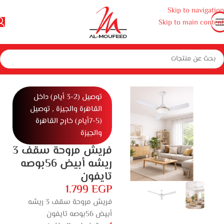
Skip to navigation
Skip to main content
الرئيسية
المنزل
أجهزة منزلية صغيرة
أجهزة منزلية
مراوح
مروحه
توصيل (2-3 أيام) داخل
القاهرة والجيزة , توصيل
(5-7أيام) خارج القاهرة
والجيزة
فريش مروحة سقف 3
ريشه أبيض 56بوصه
تايفون
1.799
EGP
فريش مروحة سقف 3 ريشه
أبيض 56بوصه تايفون