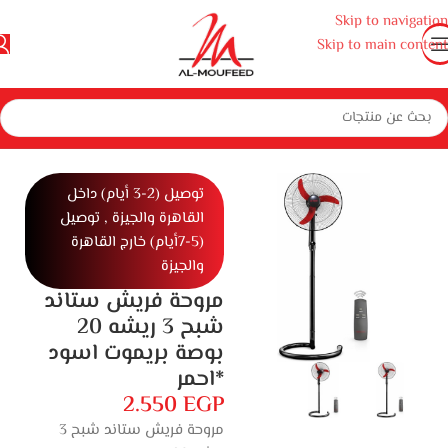
Skip to navigation
Skip to main content
الرئيسية
المنزل
أجهزة منزلية صغيرة
أجهزة منزلية
مراوح
مروحه
توصيل (2-3 أيام) داخل
القاهرة والجيزة , توصيل
(5-7أيام) خارج القاهرة
والجيزة
مروحة فريش ستاند
شبح 3 ريشه 20
بوصة بريموت اسود
*احمر
2.550
EGP
مروحة فريش ستاند شبح 3