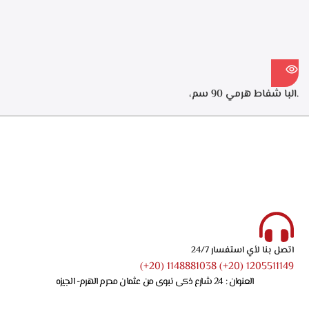
الشفط 550م3/ساعه – ECH
914 XR
.البا شفاط هرمي 90 سم،
ستانلس ستيل، 3 سرعات
للتشغيل، اضاءه ليد، قوه الشفط
750 م3/ساعه – ECH 9144 X
اتصل بنا لأي استفسار 24/7
1205511149 (20+) 1148881038 (20+)
العنوان : 24 شارع ذكى نبوى من عثمان محرم الهرم- الجيزه