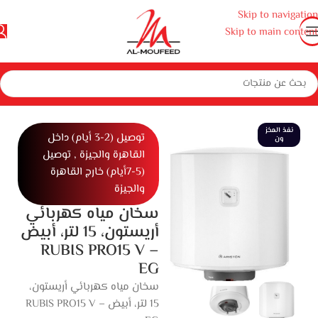
Skip to navigation
Skip to main content
الرئيسية
المنزل
أجهزة منزلية صغيرة
أجهزة منزلية
سخانات
سخان كهرباء
نفذ المخز
توصيل (2-3 أيام) داخل
ون
القاهرة والجيزة , توصيل
(5-7أيام) خارج القاهرة
والجيزة
سخان مياه كهربائي
أريستون، 15 لتر، أبيض
– RUBIS PRO15 V
EG
سخان مياه كهربائي أريستون،
15 لتر، أبيض – RUBIS PRO15 V