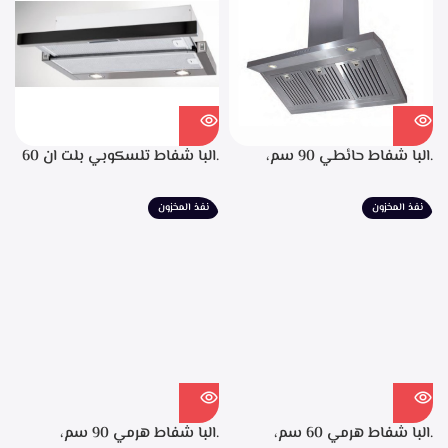
لحجز الدهون من الابخره، قوه
الشفط 850م3/ساعه
.البا شفاط حائطي 90 سم،
.البا شفاط تلسكوبي بلت ان 60
ستانليس ستيل، التحكم من
سم، ستانليس ستيل مع واجهه
خلال مفاتيح أنيقة، 3 سرعات
زجاج اسود 3سرعات للتشغيل
نفذ المخزون
نفذ المخزون
للتشغيل، إضاءة ليد، قوه شفط
إضاءة ليد قوة الشفط 390 م3/
702م3/ساعه – EPH 9047 X
ساعة – TCH 602 BX
.البا شفاط هرمي 60 سم،
.البا شفاط هرمي 90 سم،