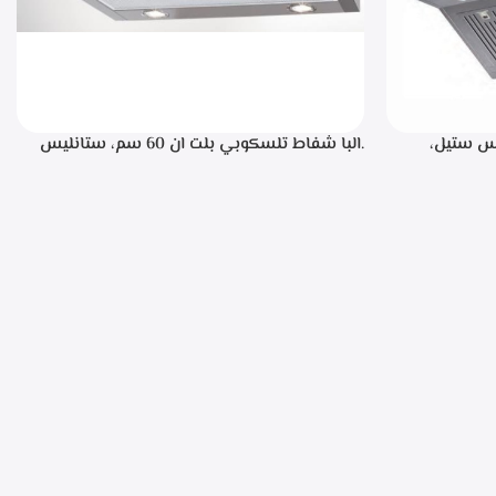
، ستانليس ستيل،
.البا شفاط تلسكوبي بلت ان 60 سم، ستانليس
ن خلال مفاتيح أنيقة، 3 سرعات للتشغيل،
ستيل مع واجهه زجاج اسود 3سرعات للتشغيل
إضاءة ليد قوة الشفط 390 م3/ساعة – TCH 602
BX