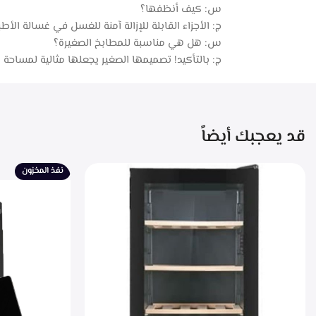
س: كيف أنظفها؟
ج: الأجزاء القابلة للإزالة آمنة للغسل في غسالة الأ
س: هل هي مناسبة للمطابخ الصغيرة؟
ج: بالتأكيد! تصميمها الصغير يجعلها مثالية لمساحة 
قد يعجبك أيضاً
نفذ المخزون