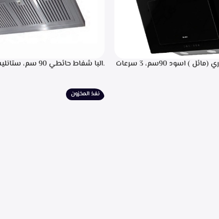
.البا شفاط ديكوري (مائل ) اسود 90سم، 3 سرعات
.البا شفاط حائطي 90 سم
 باللمس، اضاءه ليد، شاشه رقميه
التحكم م
يل، تايمر تشغيل بعد الانتهاء من
إضاءة ليد، قوه شفط 702م3/ساعه – EPH 9047 X
نيه لحجز الدهون من الابخره، قوه
نفذ المخزون