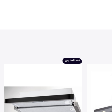
نفذ المخزون