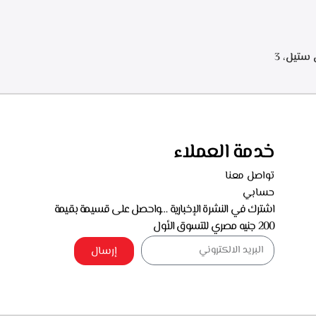
.البا شفاط هرمي 90 سم، ستانلس ستيل، 3
سرعات للتشغيل، اضاءه ليد، قوه الشفط 750 م3/
خدمة العملاء
تواصل معنا
حسابي
اشترك في النشرة الإخبارية …واحصل على قسيمة بقيمة
200 جنيه مصري للتسوق الأول
إرسال