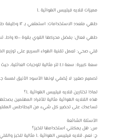
مميزات قلايه فيليبس الهوائية L
طهي متعدد الاستخدامات: استمتعي بـ ١٢ وظيفة طهي مختلفة تلبي جميع احتياجاتكِ في المطبخ.
طهي فعال: بفضل محركها القوي بقوة ١٥٠٠ واط، تسخن هذه القلايه الهوائية بسرعة، مما يقلل وقت الطهي بشكل كبير.
قلي صحي: تعمل تقنية الهواء السريع على توزيع الهو
سعة كبيرة: سعة ٤.١ لتر مثالية للوجبات العائلية، حيث تتسع لمجموعة متنوعة من الأطباق في آن واحد.
تصميم صغير: لا يُضفي لونها الأسود الأنيق لمسة 
لماذا تختارين قلايه فيليبس الهوائية L؟
هذه القلايه الهوائية مثالية للأفراد المهتمين بصح
تساعدك على تحضير كل شيء من البطاطس المقلية ا
الأسئلة الشائعة
س: هل يمكنني استخدامها للخبز؟
ج: نعم، قلايه فيليبس الهوائية L مثالية للخبز والقلي والشواء.