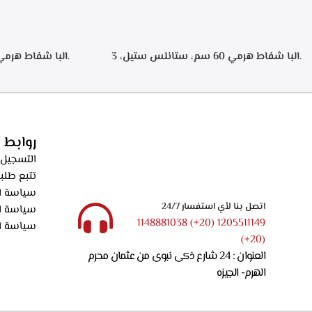
.البا شفاط هرمي 60 سم، ستانلس ستيل، 3
سرعات تشغيل، اضاءه ليد، فلاتر معدنيه لحجز
الدهون من الابخره، فلاتر كربونيه لتنقيه الهواء من
دقيقه بعد الانته
الروائح، قوه الشفط 550م3/ساعه – ECH 614 XR
الدهون من الابخره
الروائح، قوه الشفط 550م3/ساعه – XR
روابط 
التسجيل 
تتبع طلب
سياسة ال
اتصل بنا لأي استفسار 24/7
سياسة ا
1205511149 (20+) 1148881038
سياسة ا
(20+)
العنوان : 24 شارع ذكى نبوى من عثمان محرم
الهرم- الجيزه