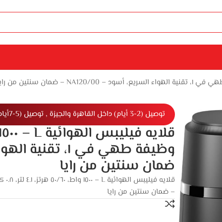
توصيل (2-3 أيام) داخل القاهرة والجيزة , توصيل (5-7أيام) خارج القاهرة والجيزة
ضمان سنتين من رايا
قلايه فيليبس الهوائية L – ١٥٠٠ واط، ٥٠/٦٠ هرتز، ٤.١ لتر، ٠.٨ كجم، ١٢ وظيفة طهي في ١، تقنية الهواء السريع، أسود – NA120/00
– ضمان سنتين من رايا