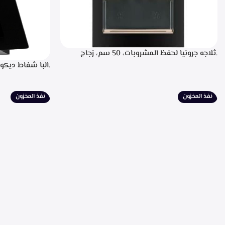
.ثلاجه جرونيا لحفظ المشروبات، 50 سم، زجاج
اسود، سعه 110 لتر، 34 زجاجه- SC-100Y
للتشغيل، التحكم
لبيان سرعه التشغ
الطهي، فلاتر معد
نفذ المخزون
نفذ المخزون
الشفط 850م3/ساعه