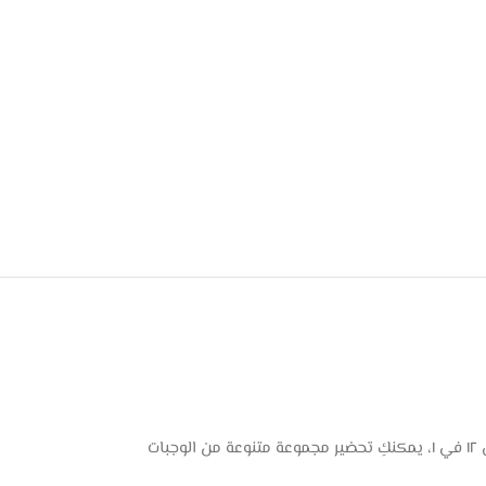
قلايه فيليبس الهوائية L هي رفيقك المثالي في المطبخ، تجمع بين التنوع والكفاءة في جهاز واحد أنيق. بفضل وظائف الطهي ١٢ في ١، يمكنكِ تحضير مجموعة متنوعة من الوجبات