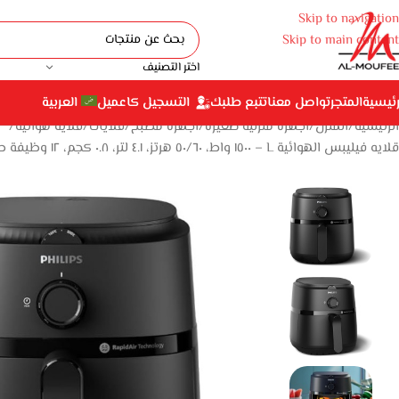
Skip to navigation
Skip to main content
اختر التصنيف
رئيسية
المتجر
تواصل معنا
تتبع طلبك
التسجيل كاعميل
العربية
الرئيسية
المنزل
أجهزة منزلية صغيرة
أجهزة مطبخ
قلايات
قلاية هوائية
قلايه فيليبس الهوائية L – ١٥٠٠ واط، ٥٠/٦٠ هرتز، ٤.١ لتر، ٠.٨ كجم، ١٢ وظيفة طهي في ١، تقنية الهواء السريع، أسود – NA120/00 – ضمان سنتين من رايا