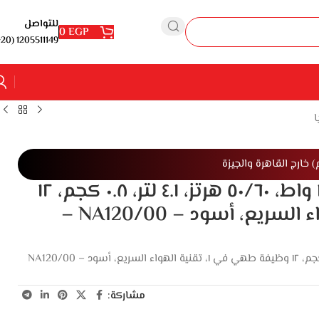
للتواصل
0
EGP
1205511149 (20+)
قلايه فيليبس الهوائية L – ١٥٠٠ واط، ٥٠/٦٠ هرتز، ٤.١ لتر، ٠.٨ كجم، ١٢
وظيفة طهي في ١، تقنية الهواء السريع، أسود – NA120/00 –
مشاركة: