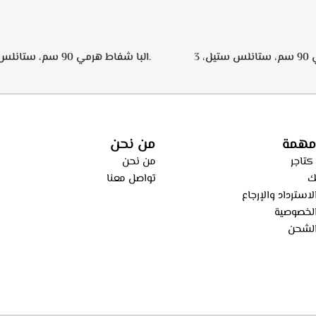
.البا شفاط هرمي 90 سم، ستانلس ستيل، 3
سرعات للتشغيل، اضاءه ليد, تايمر تشغيل لمده 20
اء من الطهي، فلاتر معدنيه لحجز
ساعه – ECH 9144 X
، فلاتر كربونيه لتنقيه الهواء من
ECH 914 
مهمة
من نحن
كتاجر
من نحن
ك
تواصل معنا
استرداد والإرجاع
لخصوصية
لشحن