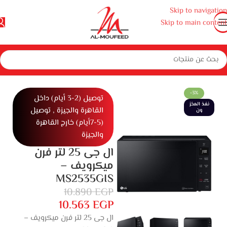
Skip to navigation
Skip to main content
أجهزة منزلية كبيرة
بوتاجازات وأفران ومايكروويف
ميكروويف
ميكروويف
-3%
توصيل (2-3 أيام) داخل
نفذ المخز
القاهرة والجيزة , توصيل
ون
(5-7أيام) خارج القاهرة
والجيزة
ال جى 25 لتر فرن
ميكرويف –
MS2535GIS
10.890
EGP
10.563
EGP
ال جى 25 لتر فرن ميكرويف –