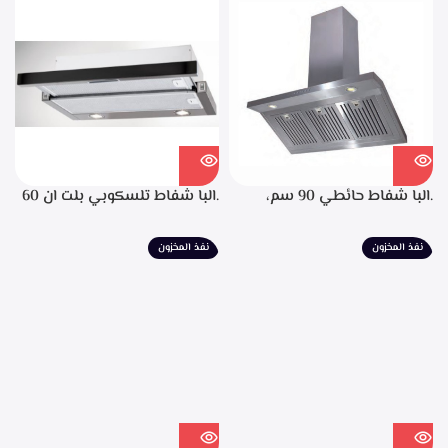
التشغيل، تايمر تشغيل بعد
الانتهاء من الطهي، فلاتر معدنيه
لحجز الدهون من الابخره، قوه
الشفط 850م3/ساعه
.البا شفاط حائطي 90 سم،
.البا شفاط تلسكوبي بلت ان 60
ستانليس ستيل، التحكم من
سم، ستانليس ستيل مع واجهه
خلال مفاتيح أنيقة، 3 سرعات
زجاج اسود 3سرعات للتشغيل
نفذ المخزون
نفذ المخزون
للتشغيل، إضاءة ليد، قوه شفط
إضاءة ليد قوة الشفط 390 م3/
702م3/ساعه – EPH 9047 X
ساعة – TCH 602 BX