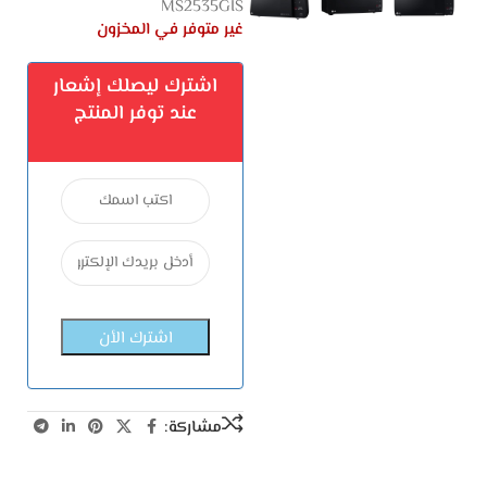
MS2535GIS
غير متوفر في المخزون
اشترك ليصلك إشعار
عند توفر المنتج
مشاركة: