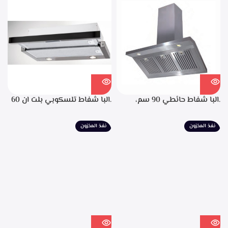
التشغيل، تايمر تشغيل بعد
الانتهاء من الطهي، فلاتر معدنيه
لحجز الدهون من الابخره، قوه
الشفط 850م3/ساعه
.البا شفاط حائطي 90 سم،
.البا شفاط تلسكوبي بلت ان 60
ستانليس ستيل، التحكم من
سم، ستانليس ستيل مع واجهه
خلال مفاتيح أنيقة، 3 سرعات
زجاج اسود 3سرعات للتشغيل
نفذ المخزون
نفذ المخزون
للتشغيل، إضاءة ليد، قوه شفط
إضاءة ليد قوة الشفط 390 م3/
702م3/ساعه – EPH 9047 X
ساعة – TCH 602 BX