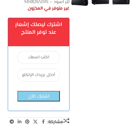
لتر اسود – MH8265DIS
غير متوفر في المخزون
اشترك ليصلك إشعار
عند توفر المنتج
مشاركة: