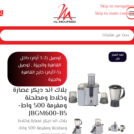
Skip to navigation
Skip to main content
نزل
أجهزة منزلية صغيرة
أجهزة مطبخ
خلاطات ومحضر طعام
محضر طعام
نفذ المخز
توصيل (2-3 أيام) داخل
ون
القاهرة والجيزة , توصيل
(5-7أيام) خارج القاهرة
والجيزة
بلاك اند ديكر عصارة
وخلاط ومطحنة
ومفرمة 500 واط-
JBGM600-B5
بلاك اند ديكر عصارة وخلاط
ومطحنة ومفرمة 500 واط-