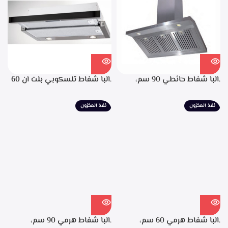
لحجز الدهون من الابخره، قوه
الشفط 850م3/ساعه
.البا شفاط حائطي 90 سم،
.البا شفاط تلسكوبي بلت ان 60
ستانليس ستيل، التحكم من
سم، ستانليس ستيل مع واجهه
خلال مفاتيح أنيقة، 3 سرعات
زجاج اسود 3سرعات للتشغيل
نفذ المخزون
نفذ المخزون
للتشغيل، إضاءة ليد، قوه شفط
إضاءة ليد قوة الشفط 390 م3/
702م3/ساعه – EPH 9047 X
ساعة – TCH 602 BX
.البا شفاط هرمي 60 سم،
.البا شفاط هرمي 90 سم،