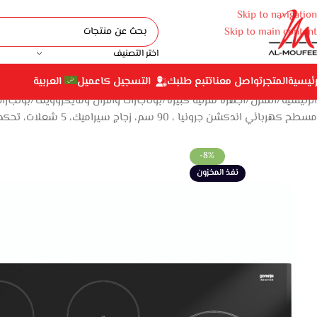
Skip to navigation
Skip to main content
اختر التصنيف
رئيسية
المتجر
تواصل معنا
تتبع طلبك
التسجيل كاعميل
العربية
الرئيسية
المنزل
أجهزة منزلية كبيرة
بوتاجازات وأفران ومايكروويف
بوتجازا
مسطح كهربائي اندكشن جرونيا ، 90 سم، زجاج سيراميك، 5 شعلات، تحكم باللمس، تحكم ذكي، يمنع الغليان الزائد، يبقى دافئًا، ذوبان سهل، هادئ جدًا – IT984USC
-8%
نفذ المخزون