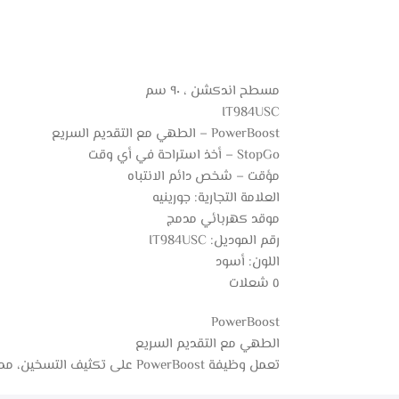
مسطح اندكشن ، ٩٠ سم
IT984USC
PowerBoost – الطهي مع التقديم السريع
StopGo – أخذ استراحة في أي وقت
مؤقت – شخص دائم الانتباه
العلامة التجارية: جورينيه
موقد كهربائي مدمج
رقم الموديل: IT984USC
اللون: أسود
٥ شعلات
PowerBoost
الطهي مع التقديم السريع
تعمل وظيفة PowerBoost على تكثيف التسخين، مما يؤدي إلى تقليل وقت التسخين بشكل ملحوظ.