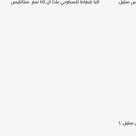
، ستانليس ستيل،
.البا شفاط تلسكوبي بلت ان 60 سم، ستانليس
ن خلال مفاتيح أنيقة، 3 سرعات للتشغيل،
ستيل مع واجهه زجاج اسود 3سرعات للتشغيل
إضاءة ليد قوة الشفط 390 م3/ساعة – TCH 602
BX
.البا شفاط هرمي 90 سم، ستانلس ستيل، 3
سرعات للتشغيل، اضاءه ليد، قوه الشفط 750 م3/