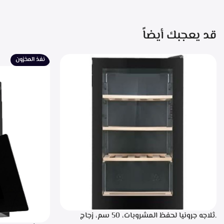
قد يعجبك أيضاً
نفذ المخزون
.ثلاجه جرونيا لحفظ المشروبات، 50 سم، زجاج