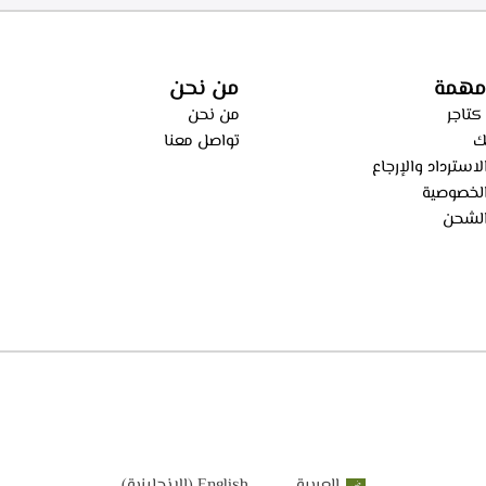
اء من الطهي، فلاتر معدنيه لحجز
ساعه – ECH 9144 X
، فلاتر كربونيه لتنقيه الهواء من
ECH 914 
مهمة
من نحن
كتاجر
من نحن
ك
تواصل معنا
استرداد والإرجاع
لخصوصية
لشحن
العربية
English
(
الإنجليزية
)