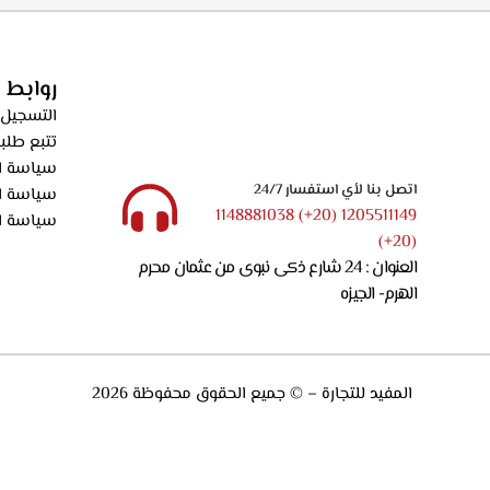
الدهون من الابخره، فلاتر كربونيه لتنقيه الهواء من
دقيقه بعد الانته
الروائح، قوه الشفط 550م3/ساعه – ECH 614 XR
الدهون من الابخره
الروائح، قوه الشفط 550م3/ساعه – XR
روابط 
التسجيل 
تتبع طلب
سياسة ال
اتصل بنا لأي استفسار 24/7
سياسة ا
1205511149 (20+) 1148881038
سياسة ا
(20+)
العنوان : 24 شارع ذكى نبوى من عثمان محرم
الهرم- الجيزه
المفيد للتجارة – © جميع الحقوق محفوظة 2026