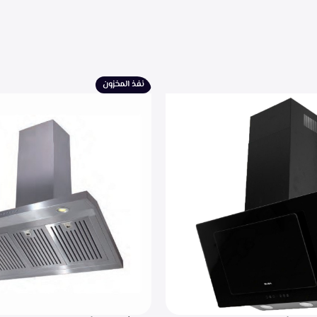
نفذ المخزون