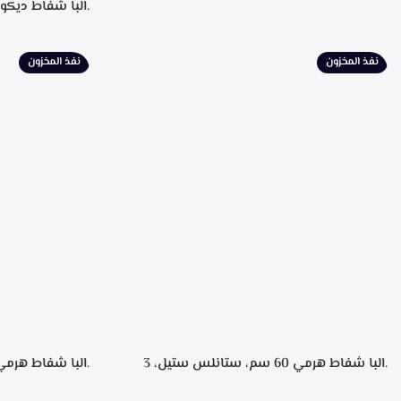
اسود، سعه 110 لتر، 34 زجاجه- SC-100Y
للتشغيل، التحكم
لبيان سرعه التشغ
الطهي، فلاتر معد
نفذ المخزون
نفذ المخزون
الشفط 850م3/ساعه
.البا شفاط هرمي 60 سم، ستانلس ستيل، 3
سرعات تشغيل، اضاءه ليد، فلاتر معدنيه لحجز