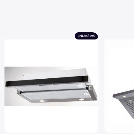
نفذ المخزون