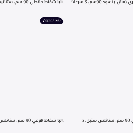
.البا شفاط ديكوري (مائل ) اسود 90سم، 3 سرعات
.البا شفاط حائطي 90 سم
 باللمس، اضاءه ليد، شاشه رقميه
التحكم م
يل، تايمر تشغيل بعد الانتهاء من
إضاءة ليد، قوه شفط 702م3/ساعه – EPH 9047 X
نيه لحجز الدهون من الابخره، قوه
نفذ المخزون
.البا شفاط هرمي 90 سم، ستانلس ستيل، 3
سرعات للتشغيل، اضاءه ليد, تايمر تشغيل لمده 20