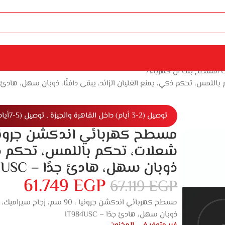
ت
مسطح بلت ان كهرباء
توصيل (2-3 أيام) داخل القاهرة والجيزة , توصيل (5-7أيام) خارج القاهرة والجيزة
شعلات، تحكم باللمس، تحكم ذكي،
ذوبان سهل، هادئ جدًا – IT984USC
61.749
EGP
67.119
EGP
ذوبان سهل، هادئ جدًا – IT984USC