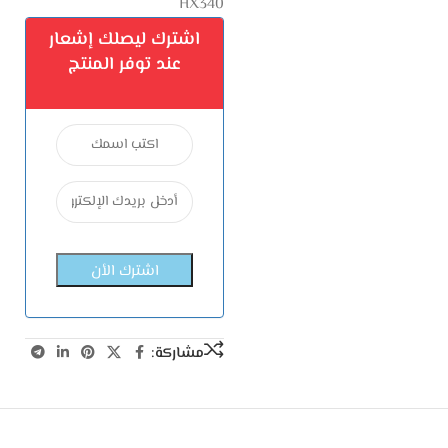
HX340
اشترك ليصلك إشعار
عند توفر المنتج
مشاركة: