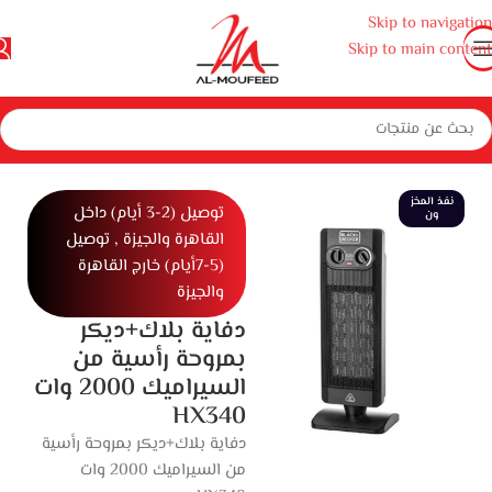
Skip to navigation
Skip to main content
الرئيسية
المنزل
أجهزة منزلية صغيرة
أجهزة منزلية
دفايات
دفاية كهربائية
نفذ المخز
توصيل (2-3 أيام) داخل
ون
القاهرة والجيزة , توصيل
(5-7أيام) خارج القاهرة
والجيزة
دفاية بلاك+ديكر
بمروحة رأسية من
السيراميك 2000 وات
HX340
دفاية بلاك+ديكر بمروحة رأسية
من السيراميك 2000 وات