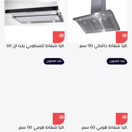
لحجز الدهون من الابخره، قوه
الشفط 850م3/ساعه
.البا شفاط حائطي 90 سم،
.البا شفاط تلسكوبي بلت ان 60
ستانليس ستيل، التحكم من
سم، ستانليس ستيل مع واجهه
خلال مفاتيح أنيقة، 3 سرعات
زجاج اسود 3سرعات للتشغيل
نفذ المخزون
نفذ المخزون
للتشغيل، إضاءة ليد، قوه شفط
إضاءة ليد قوة الشفط 390 م3/
702م3/ساعه – EPH 9047 X
ساعة – TCH 602 BX
.البا شفاط هرمي 60 سم،
.البا شفاط هرمي 90 سم،