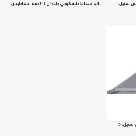
، ستانليس ستيل،
.البا شفاط تلسكوبي بلت ان 60 سم، ستانليس
ن خلال مفاتيح أنيقة، 3 سرعات للتشغيل،
ستيل مع واجهه زجاج اسود 3سرعات للتشغيل
إضاءة ليد قوة الشفط 390 م3/ساعة – TCH 602
BX
.البا شفاط هرمي 90 سم، ستانلس ستيل، 3
سرعات للتشغيل، اضاءه ليد، قوه الشفط 750 م3/