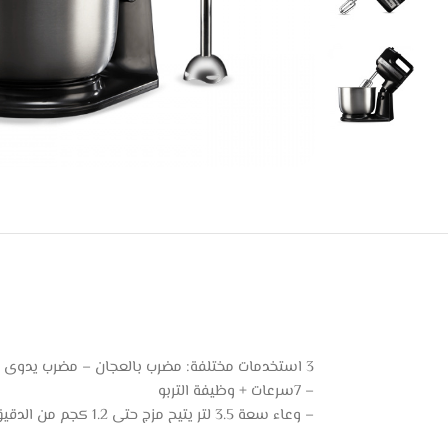
3 استخدمات مختلفة: مضرب بالعجان – مضرب يدوى – هاند بلندر
– 7سرعات + وظيفة التربو
– وعاء سعة 3.5 لتر يتيح مزج حتى 1.2 كجم من الدقيق