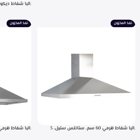
اسود، سعه 110 لتر، 34 زجاجه- SC-100Y
للتشغيل، التحكم
لبيان سرعه التشغ
الطهي، فلاتر معد
نفذ المخزون
نفذ المخزون
الشفط 850م3/ساعه
.البا شفاط هرمي 60 سم، ستانلس ستيل، 3
سرعات تشغيل، اضاءه ليد، فلاتر معدنيه لحجز