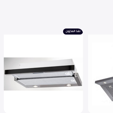
نفذ المخزون