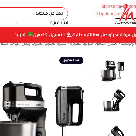
Skip to navigation
Skip to main content
اختر التصنيف
رئيسية
المتجر
تواصل معنا
تتبع طلبك
التسجيل كاعميل
العربية
الرئيسية
المنزل
أجهزة منزلية صغيرة
أجهزة مطبخ
مضرب بيض
ميانتا مضرب بيض ب
نفذ المخزون