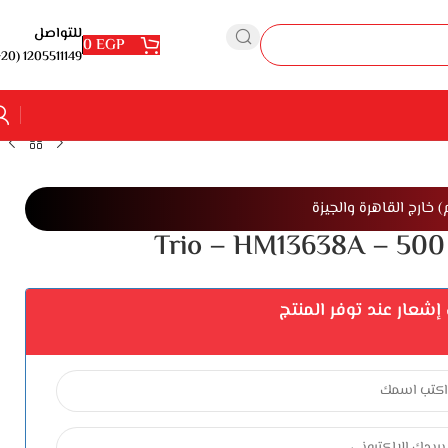
للتواصل
0
EGP
1205511149 (20+)
شعار عند توفر المنتج