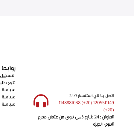
الدهون من الابخره، فلاتر كربونيه لتنقيه الهواء من
دقيقه بعد الانته
الروائح، قوه الشفط 550م3/ساعه – ECH 614 XR
الدهون من الابخره
الروائح، قوه الشفط 550م3/ساعه – XR
روابط 
التسجيل 
تتبع طلب
سياسة ال
اتصل بنا لأي استفسار 24/7
سياسة ا
1205511149 (20+) 1148881038
سياسة ا
(20+)
العنوان : 24 شارع ذكى نبوى من عثمان محرم
الهرم- الجيزه