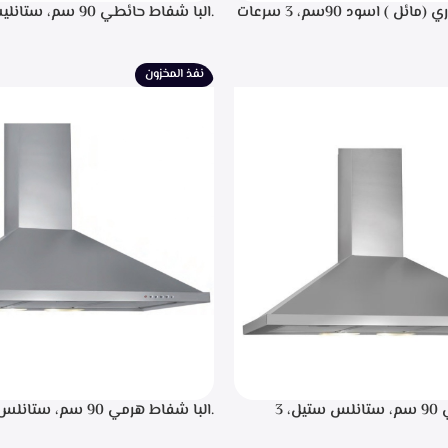
.البا شفاط ديكوري (مائل ) اسود 90سم، 3 سرعات
.البا شفاط حائطي 90 سم
 باللمس، اضاءه ليد، شاشه رقميه
التحكم م
يل، تايمر تشغيل بعد الانتهاء من
إضاءة ليد، قوه شفط 702م3/ساعه – EPH 9047 X
نيه لحجز الدهون من الابخره، قوه
نفذ المخزون
.البا شفاط هرمي 90 سم، ستانلس ستيل، 3
سرعات للتشغيل، اضاءه ليد, تايمر تشغيل لمده 20