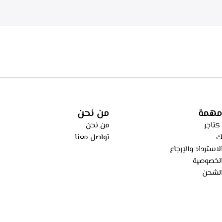
اء من الطهي، فلاتر معدنيه لحجز
ساعه – ECH 9144 X
، فلاتر كربونيه لتنقيه الهواء من
ECH 914 
مهمة
من نحن
كتاجر
من نحن
ك
تواصل معنا
استرداد والإرجاع
لخصوصية
لشحن