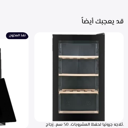
قد يعجبك أيضاً
نفذ المخزون
.ثلاجه جرونيا لحفظ المشروبات، 50 سم، زجاج