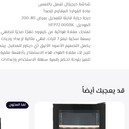
شاشة ديجيتال تعمل باللمس
مادة الفولاذ المقاوم للصدأ
درجة حرارة قابلة للتعديل بعرض 80-200
الموديل: HFP72.000BK
تمنحك مقلاة هوائية من كينوود نهجًا صحيًا للطه
بسعة سخية تبلغ 7 لترات، فهي مثالية لإعداد وجبات الطعام لجميع أفراد الأسرة.
يكمل التصميم الأسود الأنيق أي ديكور للمطبخ، بينم
تتيح لك مقلاة الهواء هذه الاستمتاع بأطعمة مقلية مفضلة لديك بنسبة دهون أقل بنسبة تص
تتميز بلوحة تحكم رقمية سهلة الاستخدام وإعدادات د
قد يعجبك أيضاً
نفذ المخزون