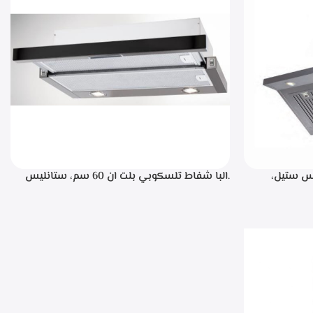
، ستانليس ستيل،
.البا شفاط تلسكوبي بلت ان 60 سم، ستانليس
ن خلال مفاتيح أنيقة، 3 سرعات للتشغيل،
ستيل مع واجهه زجاج اسود 3سرعات للتشغيل
إضاءة ليد قوة الشفط 390 م3/ساعة – TCH 602
BX