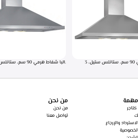
.البا شفاط هرمي 90 سم، ستانلس ستيل، 3
سرعات للتشغيل، اضاءه ليد, تايمر تشغيل لمده 20
اء من الطهي، فلاتر معدنيه لحجز
ساعه – ECH 9144 X
، فلاتر كربونيه لتنقيه الهواء من
ECH 914 
مهمة
من نحن
كتاجر
من نحن
ك
تواصل معنا
استرداد والإرجاع
لخصوصية
لشحن