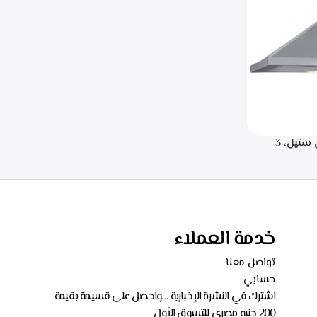
.البا شفاط هرمي 90 سم، ستانلس ستيل، 3
سرعات للتشغيل، اضاءه ليد، قوه الشفط 750 م3/
خدمة العملاء
تواصل معنا
حسابي
اشترك في النشرة الإخبارية …واحصل على قسيمة بقيمة
200 جنيه مصري للتسوق الأول