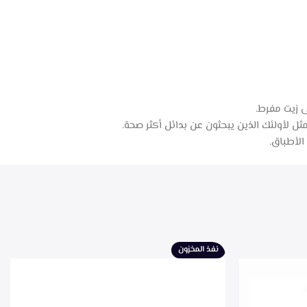
ى زيت مفرط.
الأطباق.
نفذ المخزون