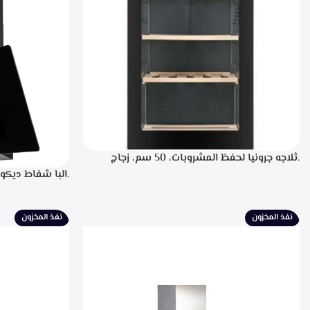
.ثلاجه جرونيا لحفظ المشروبات، 50 سم، زجاج
اسود، سعه 110 لتر، 34 زجاجه- SC-100Y
للتشغيل، التحكم
لبيان سرعه التشغ
الطهي، فلاتر معد
نفذ المخزون
نفذ المخزون
الشفط 850م3/ساعه