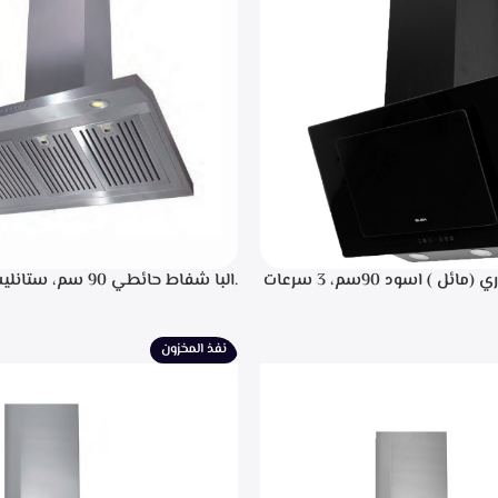
.البا شفاط ديكوري (مائل ) اسود 90سم، 3 سرعات
.البا شفاط حائطي 90 سم
 باللمس، اضاءه ليد، شاشه رقميه
التحكم م
يل، تايمر تشغيل بعد الانتهاء من
إضاءة ليد، قوه شفط 702م3/ساعه – EPH 9047 X
نيه لحجز الدهون من الابخره، قوه
نفذ المخزون