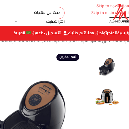
Skip to navigation
Skip to main content
اختر التصنيف
رئيسية
المتجر
تواصل معنا
تتبع طلبك
التسجيل كاعميل
العربية
الرئيسية
المنزل
أجهزة منزلية صغيرة
أجهزة مطبخ
قلايات
قلاية هوائية
قلايه ك
نفذ المخزون