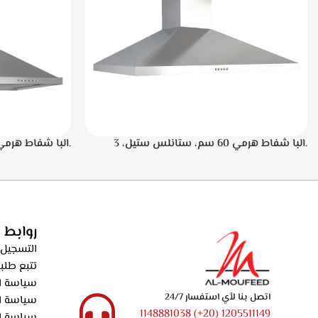
.البا شفاط هرمي 60 سم، ستانلس ستيل، 3
سرعات تشغيل، اضاءه ليد، فلاتر معدنيه لحجز
الدهون من الابخره، فلاتر كربونيه لتنقيه الهواء من
دقيقه بعد الانته
الروائح، قوه الشفط 550م3/ساعه – ECH 614 XR
الدهون من الابخره
الروائح، قوه الشفط 550م3/ساعه – XR
روابط 
التسجيل 
تتبع طلب
سياسة ال
اتصل بنا لأي استفسار 24/7
سياسة ا
1205511149 (20+) 1148881038
سياسة ا