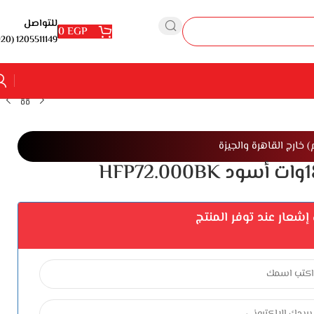
للتواصل
0
EGP
1205511149 (20+)
شعار عند توفر المنتج