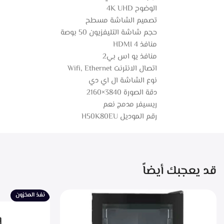
الوضوح 4K UHD
تصميم الشاشة مسطح
حجم شاشة التليفزيون 50 بوصة
منافذ HDMI 4
منافذ يو اس بي‎ 2
اتصال الانترنت Wifi, Ethernet
نوع الشاشة ال اي دي
دقة الصورة 3840×2160
ريسيفر مدمج نعم
رقم الموديل H50K80EU
قد يعجبك أيضاً
نفذ المخزون