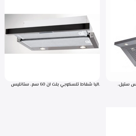
، ستانليس ستيل،
.البا شفاط تلسكوبي بلت ان 60 سم، ستانليس
ن خلال مفاتيح أنيقة، 3 سرعات للتشغيل،
ستيل مع واجهه زجاج اسود 3سرعات للتشغيل
إضاءة ليد قوة الشفط 390 م3/ساعة – TCH 602
BX