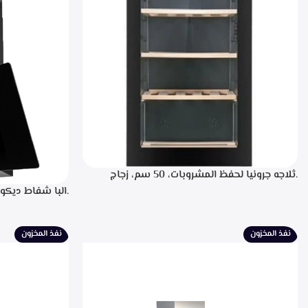
.ثلاجه جرونيا لحفظ المشروبات، 50 سم، زجاج
اسود، سعه 110 لتر، 34 زجاجه- SC-100Y
للتشغيل، التحكم
لبيان سرعه التشغ
الطهي، فلاتر معد
نفذ المخزون
نفذ المخزون
الشفط 850م3/ساعه