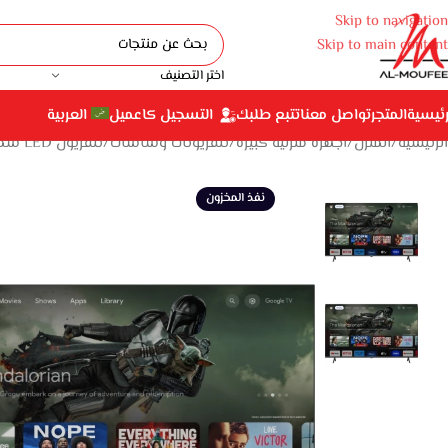
Skip to navigation
Skip to main content
اختر التصنيف
رئيسية
المتجر
تواصل معنا
تتبع طلبك
التسجيل كاعميل
العربية
الرئيسية
المنزل
أجهزة منزلية كبيرة
تلفزيونات وشاشات
تلفزيون LED سمارت هاير 50 بوصة بدقة 4K UHD مع ريسيفر داخلي – H50K80EU
نفذ المخزون