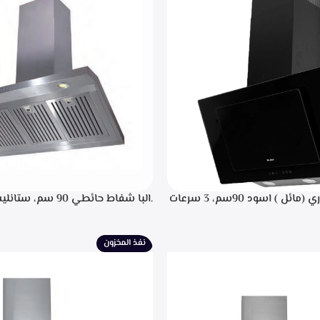
.البا شفاط ديكوري (مائل ) اسود 90سم، 3 سرعات
.البا شفاط حائطي 90 سم
 باللمس، اضاءه ليد، شاشه رقميه
التحكم م
يل، تايمر تشغيل بعد الانتهاء من
إضاءة ليد، قوه شفط 702م3/ساعه – EPH 9047 X
نيه لحجز الدهون من الابخره، قوه
نفذ المخزون