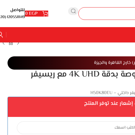
للتواصل
0
EGP
1205511149 (20+)
تلفزيون LED سمارت هاير 50 بوصة بدقة 4K UHD مع ريسيفر
شعار عند توفر المنتج