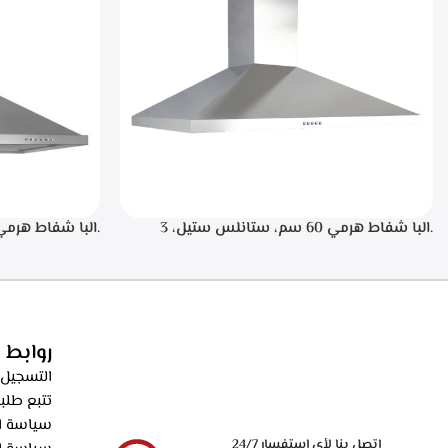
.البا شفاط هرمي 60 سم، ستانلس ستيل، 3
سرعات تشغيل، اضاءه ليد، فلاتر معدنيه لحجز
الدهون من الابخره، فلاتر كربونيه لتنقيه الهواء من
دقيقه بعد الانته
الروائح، قوه الشفط 550م3/ساعه – ECH 614 XR
الدهون من الابخره
الروائح، قوه الشفط 550م3/ساعه – XR
روابط 
التسجيل 
تتبع طلب
سياسة ال
اتصل بنا لأي استفسار 24/7