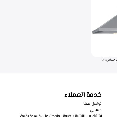
.البا شفاط هرمي 90 سم، ستانلس ستيل، 3
سرعات للتشغيل، اضاءه ليد، قوه الشفط 750 م3/
خدمة العملاء
تواصل معنا
حسابي
اشترك في النشرة الإخبارية …واحصل على قسيمة بقيمة