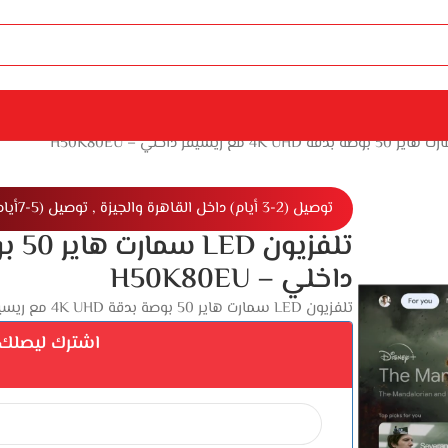
توصيل (2-3 أيام) داخل القاهرة والجيزة , توصيل (5-7أيام) خارج القاهرة والجيزة
داخلي – H50K80EU
تلفزيون LED سمارت هاير 50 بوصة بدقة 4K UHD مع ريسيفر داخلي – H50K80EU
اشترك ليصلك إ