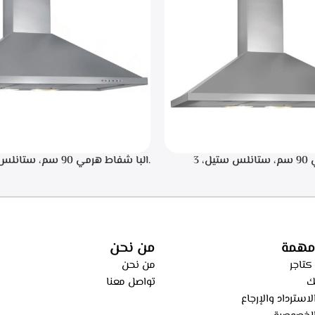
.البا شفاط هرمي 90 سم، ستانلس ستيل، 3
سرعات للتشغيل، اضاءه ليد, تايمر تشغيل لمده 20
اء من الطهي، فلاتر معدنيه لحجز
ساعه – ECH 9144 X
، فلاتر كربونيه لتنقيه الهواء من
ECH 914 
مهمة
من نحن
كتاجر
من نحن
ك
تواصل معنا
استرداد والإرجاع