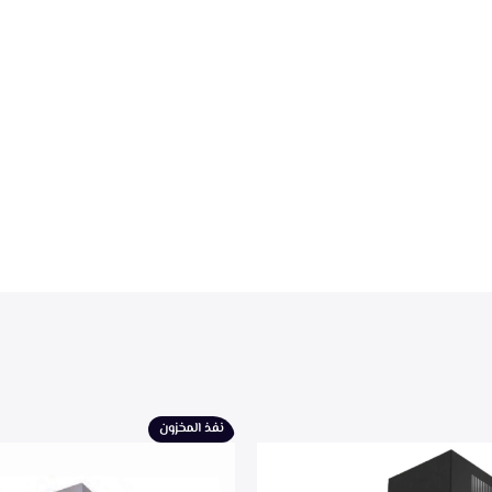
نفذ المخزون