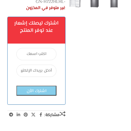
-GN-H722HLHL
غير متوفر في المخزون
اشترك ليصلك إشعار
عند توفر المنتج
مشاركة: