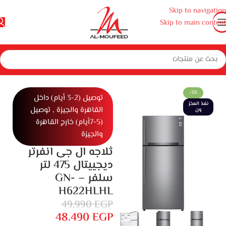
Skip to navigation
Skip to main content
المنزل
أجهزة منزلية كبيرة
ثلاجات وديب فريزر ومبردات
ثلاجات
ثلاجة 2 باب
-3%
توصيل (2-3 أيام) داخل
نفذ المخز
القاهرة والجيزة , توصيل
ون
(5-7أيام) خارج القاهرة
والجيزة
ثلاجه ال جى انفرتر
ديجييتال 475 لتر
سلفر – GN-
H622HLHL
49.990
EGP
48.490
EGP