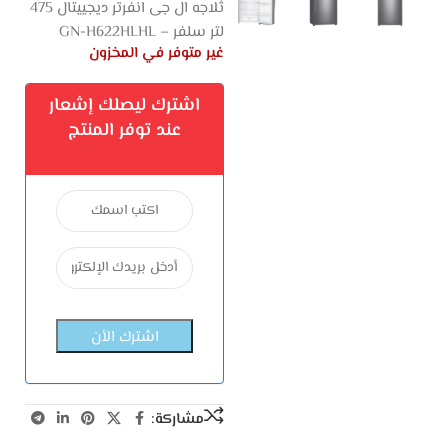
ثلاجه ال جى انفرتر ديجييتال 475
لتر سلفر – GN-H622HLHL
غير متوفر في المخزون
اشترك ليصلك إشعار
عند توفر المنتج
مشاركة: