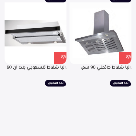
شاشه رقميه لبيان سرعه
التشغيل، تايمر تشغيل بعد
الانتهاء من الطهي، فلاتر معدنيه
لحجز الدهون من الابخره، قوه
الشفط 850م3/ساعه
.البا شفاط حائطي 90 سم،
.البا شفاط تلسكوبي بلت ان 60
ستانليس ستيل، التحكم من
سم، ستانليس ستيل مع واجهه
خلال مفاتيح أنيقة، 3 سرعات
زجاج اسود 3سرعات للتشغيل
نفذ المخزون
نفذ المخزون
للتشغيل، إضاءة ليد، قوه شفط
إضاءة ليد قوة الشفط 390 م3/
702م3/ساعه – EPH 9047 X
ساعة – TCH 602 BX