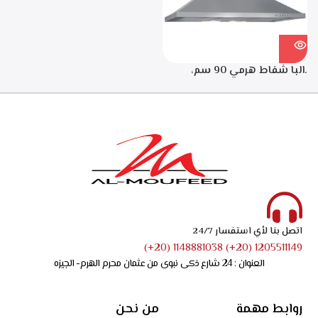
.البا شفاط هرمي 90 سم،
ستانلس ستيل، 3 سرعات
للتشغيل، اضاءه ليد، قوه
الشفط 750 م3/ساعه – ECH
9144 X
اتصل بنا لأي استفسار 24/7
1205511149 (20+) 1148881038 (20+)
العنوان : 24 شارع ذكى نبوى من عثمان محرم الهرم- الجيزه
روابط مهمة
من نحن