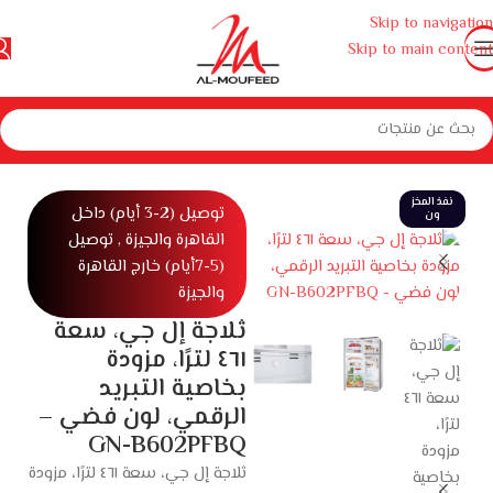
Skip to navigation
Skip to main content
المنزل
أجهزة منزلية كبيرة
ثلاجات وديب فريزر ومبردات
ثلاجات
ثلاجة 2 باب
نفذ المخز
توصيل (2-3 أيام) داخل
ون
القاهرة والجيزة , توصيل
(5-7أيام) خارج القاهرة
والجيزة
ثلاجة إل جي، سعة
٤٦١ لترًا، مزودة
بخاصية التبريد
الرقمي، لون فضي –
GN-B602PFBQ
ثلاجة إل جي، سعة ٤٦١ لترًا، مزودة