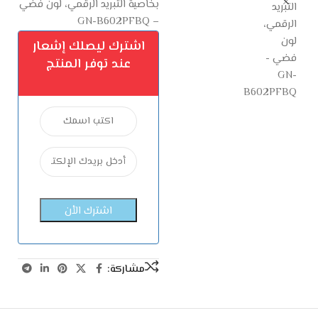
بخاصية التبريد الرقمي، لون فضي
– GN-B602PFBQ
اشترك ليصلك إشعار
عند توفر المنتج
مشاركة: