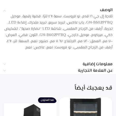
الوصف
ثلاجة إل جي ١٦ قدم، نو فروست، سعة ٤٦١ لترًا، فضية رقمية، موديل
GN-B602PFBQ، باب عاكس، تبريد سريع، تبريد متحرك، إضاءة LED،
تجربة، أرفف من الزجاج المقسى، شاشة LED “نضارة صحية”، تشخيص
ذكي، ميركوم، موديل خارجي، GN-B602PFBQ، اللون: فضي، العرض:
٧٠٠ مم، العمق: ٧٢٠ مم، الارتفاع: ٧.٦٧ مم، صنبور: نعم، السعة: لتر، ٤٦١،
أرفف من الزجاج المقسى، نو فروست: نعم، عاكس: نعم.
معلومات إضافية
عن العلامة التجارية
قد يعجبك أيضاً
نفذ المخزون