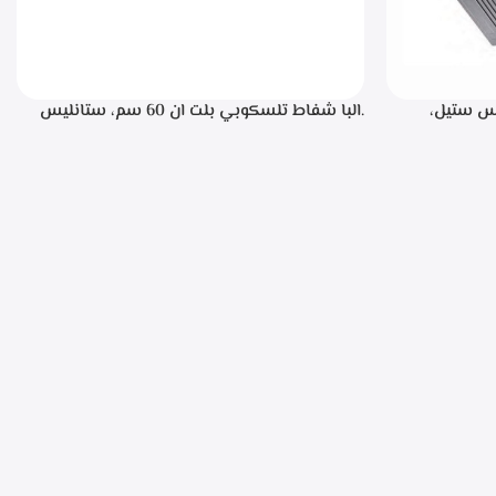
، ستانليس ستيل،
.البا شفاط تلسكوبي بلت ان 60 سم، ستانليس
ن خلال مفاتيح أنيقة، 3 سرعات للتشغيل،
ستيل مع واجهه زجاج اسود 3سرعات للتشغيل
إضاءة ليد قوة الشفط 390 م3/ساعة – TCH 602
BX