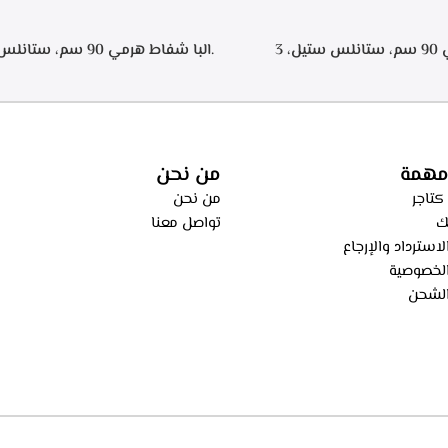
.البا شفاط هرمي 90 سم، ستانلس ستيل، 3
سرعات للتشغيل، اضاءه ليد, تايمر تشغيل لمده 20
اء من الطهي، فلاتر معدنيه لحجز
ساعه – ECH 9144 X
، فلاتر كربونيه لتنقيه الهواء من
ECH 914 
مهمة
من نحن
كتاجر
من نحن
ك
تواصل معنا
استرداد والإرجاع
لخصوصية
لشحن