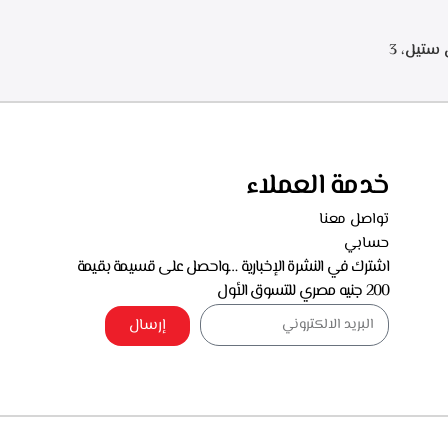
.البا شفاط هرمي 90 سم، ستانلس ستيل، 3
سرعات للتشغيل، اضاءه ليد، قوه الشفط 750 م3/
خدمة العملاء
تواصل معنا
حسابي
اشترك في النشرة الإخبارية …واحصل على قسيمة بقيمة
200 جنيه مصري للتسوق الأول
إرسال