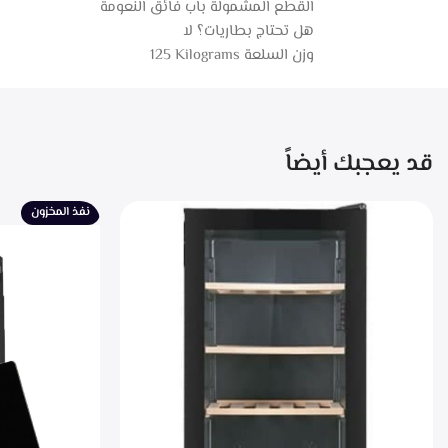
القطع المشمولة ‎باب فائق النعومة
هل تحتاج بطاريات؟ ‎لا
وزن السلعة ‎125 Kilograms
قد يعجبك أيضاً
نفذ المخزون