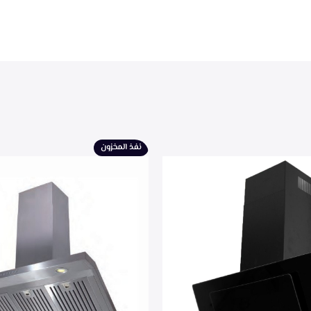
نفذ المخزون