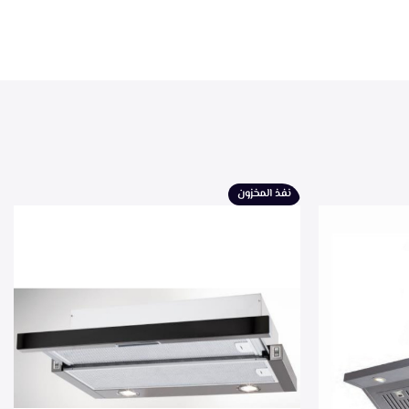
نفذ المخزون