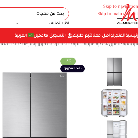
Skip to navigation
Skip to main content
اختر التصنيف
رئيسية
المتجر
تواصل معنا
تتبع طلبك
التسجيل كاعميل
العربية
الرئيسية
المنزل
أجهزة منزلية كبيرة
ثلاجات وديب فريزر ومبردات
ثلاجات
ثلاج
-3%
نفذ المخزون