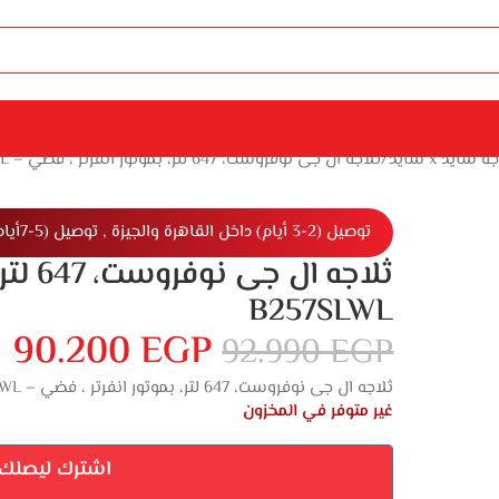
ة سايد x سايد
ثلاجه ال جى نوفروست، 647 لتر، بموتور انفرتر ، فضي – GC-B257SLWL
توصيل (2-3 أيام) داخل القاهرة والجيزة , توصيل (5-7أيام) خارج القاهرة والجيزة
B257SLWL
90.200
EGP
92.990
EGP
ثلاجه ال جى نوفروست، 647 لتر، بموتور انفرتر ، فضي – GC-B257SLWL
غير متوفر في المخزون
اشترك ليصلك إ