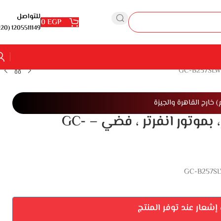
للتواصل
0
EGP
1205511149 (20+)
ثلاجه ال جى نوفروست، 647 لتر، بموتور انفرتر ، فضي – GC-
شعار عند توفر المنتج