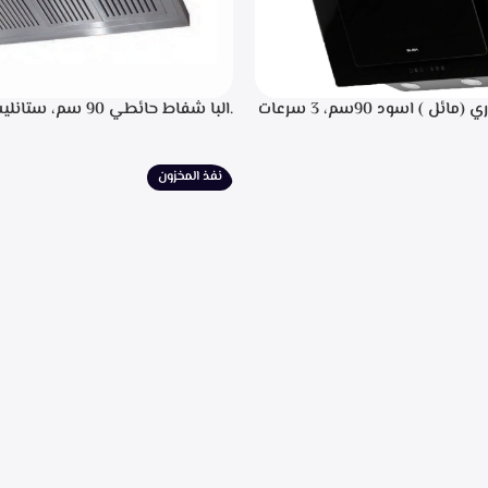
.البا شفاط ديكوري (مائل ) اسود 90سم، 3 سرعات
.البا شفاط حائطي 90 سم
 باللمس، اضاءه ليد، شاشه رقميه
التحكم م
يل، تايمر تشغيل بعد الانتهاء من
إضاءة ليد، قوه شفط 702م3/ساعه – EPH 9047 X
نيه لحجز الدهون من الابخره، قوه
نفذ المخزون