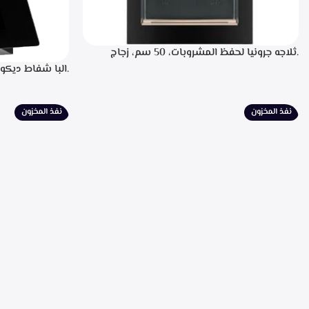
.ثلاجه جرونيا لحفظ المشروبات، 50 سم، زجاج
اسود، سعه 110 لتر، 34 زجاجه- SC-100Y
للتشغيل، التحكم
لبيان سرعه التشغ
الطهي، فلاتر معد
نفذ المخزون
نفذ المخزون
الشفط 850م3/ساعه