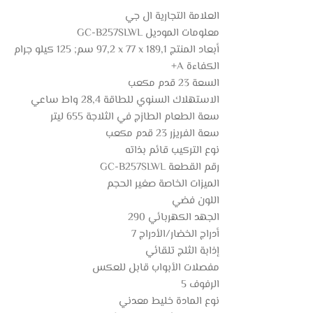
العلامة التجارية ‎ال جي
معلومات الموديل ‎GC-B257SLWL
أبعاد المنتج ‎97,2 x 77 x 189,1 سم; 125 كيلو جرام
الكفاءة ‎A+
السعة ‎23 قدم مكعب
الاستهلاك السنوي للطاقة ‎28,4 واط ساعي
سعة الطعام الطازج في الثلاجة ‎655 ليتر
سعة الفريزر ‎23 قدم مكعب
نوع التركيب ‎قائم بذاته
رقم القطعة ‎GC-B257SLWL
الميزات الخاصة ‎صغير الحجم
اللون ‎فضي
الجهد الكهربائي ‎290
أدراج الخضار/الأدراج ‎7
إذابة الثلج ‎تلقائي
مفصلات الأبواب ‎قابل للعكس
الرفوف ‎5
نوع المادة ‎خليط معدني