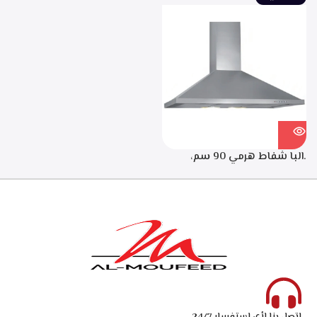
معدنيه لحجز الدهون من
تشغيل لمده 20 دقيقه بعد
الابخره، فلاتر كربونيه لتنقيه
الانتهاء من الطهي، فلاتر
الهواء من الروائح، قوه الشفط
معدنيه لحجز الدهون من
550م3/ساعه – ECH 614 XR
الابخره، فلاتر كربونيه لتنقيه
الهواء من الروائح، قوه الشفط
550م3/ساعه – ECH 914 XR
.البا شفاط هرمي 90 سم،
ستانلس ستيل، 3 سرعات
للتشغيل، اضاءه ليد، قوه
الشفط 750 م3/ساعه – ECH
9144 X