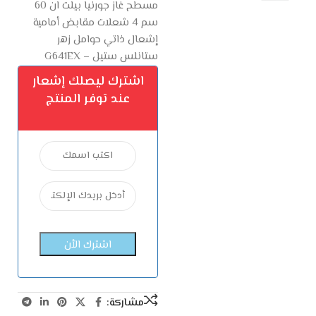
مسطح غاز جورنيا بيلت ان 60
سم 4 شعلات مقابض أمامية
إشعال ذاتي حوامل زهر
ستانلس ستيل – G641EX
اشترك ليصلك إشعار
عند توفر المنتج
مشاركة: