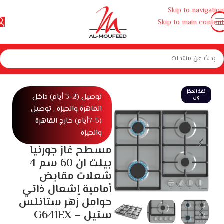
Skip to navigation
Skip to main content
 منزلية كبيرة
بوتاجازات وأفران ومايكروويف
بوتجازات
مسطح بلت ان غاز
نفذ المخز
توصيل (2-3 أيام) داخل
ون
القاهرة والجيزة , توصيل
(5-7أيام) خارج القاهرة
والجيزة
مسطح غاز جورنيا
بيلت ان 60 سم 4
شعلات مقابض
أمامية إشعال ذاتي
حوامل زهر ستانلس
ستيل – G641EX