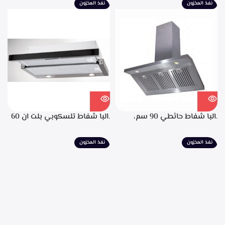
نفذ المخزون
نفذ المخزون
شاشه رقميه لبيان سرعه
التشغيل، تايمر تشغيل بعد
الانتهاء من الطهي، فلاتر معدنيه
لحجز الدهون من الابخره، قوه
الشفط 850م3/ساعه
.البا شفاط حائطي 90 سم،
.البا شفاط تلسكوبي بلت ان 60
ستانليس ستيل، التحكم من
سم، ستانليس ستيل مع واجهه
خلال مفاتيح أنيقة، 3 سرعات
زجاج اسود 3سرعات للتشغيل
نفذ المخزون
نفذ المخزون
للتشغيل، إضاءة ليد، قوه شفط
إضاءة ليد قوة الشفط 390 م3/
702م3/ساعه – EPH 9047 X
ساعة – TCH 602 BX