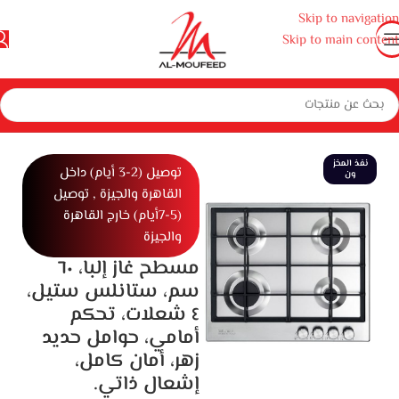
Skip to navigation
Skip to main content
 منزلية كبيرة
بوتاجازات وأفران ومايكروويف
بوتجازات
مسطح بلت ان غاز
نفذ المخز
توصيل (2-3 أيام) داخل
ون
القاهرة والجيزة , توصيل
(5-7أيام) خارج القاهرة
والجيزة
مسطح غاز إلبا، ٦٠
سم، ستانلس ستيل،
٤ شعلات، تحكم
أمامي، حوامل حديد
زهر، أمان كامل،
إشعال ذاتي.