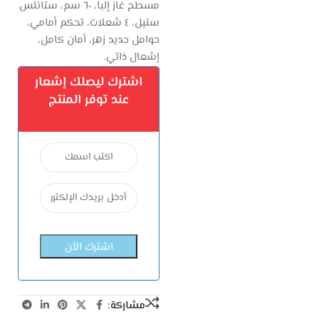
مسطح غاز إلبا، ٦٠ سم، ستانلس
ستيل، ٤ شعلات، تحكم أمامي،
حوامل حديد زهر، أمان كامل،
إشعال ذاتي.
اشترك ليصلك إشعار
عند توفر المنتج
مشاركة: