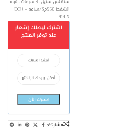
ستانلس ستيل، 3 سرعات ، قوه
الشفط 550م3/ساعه – ECH
914 X
اشترك ليصلك إشعار
عند توفر المنتج
مشاركة: