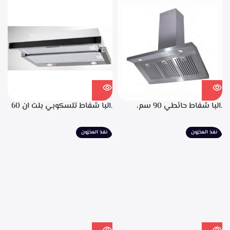
التشغيل، تايمر تشغيل بعد
الانتهاء من الطهي، فلاتر معدنيه
لحجز الدهون من الابخره، قوه
الشفط 850م3/ساعه
.البا شفاط حائطي 90 سم،
.البا شفاط تلسكوبي بلت ان 60
ستانليس ستيل، التحكم من
سم، ستانليس ستيل مع واجهه
خلال مفاتيح أنيقة، 3 سرعات
زجاج اسود 3سرعات للتشغيل
نفذ المخزون
نفذ المخزون
للتشغيل، إضاءة ليد، قوه شفط
إضاءة ليد قوة الشفط 390 م3/
702م3/ساعه – EPH 9047 X
ساعة – TCH 602 BX