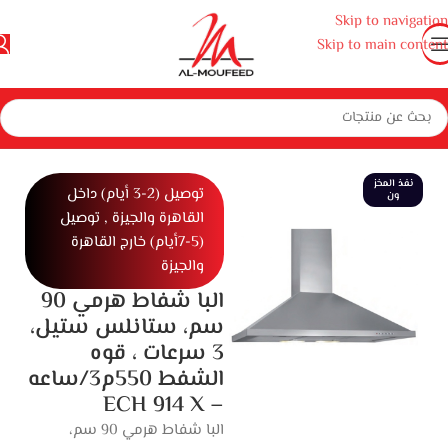
Skip to navigation
Skip to main content
جهزة منزلية كبيرة
بوتاجازات وأفران ومايكروويف
شفاطات
شفاط بلت ان
نفذ المخز
توصيل (2-3 أيام) داخل
ون
القاهرة والجيزة , توصيل
(5-7أيام) خارج القاهرة
والجيزة
البا شفاط هرمي 90
سم، ستانلس ستيل،
3 سرعات ، قوه
الشفط 550م3/ساعه
– ECH 914 X
البا شفاط هرمي 90 سم،