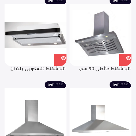
نفذ المخزون
نفذ المخزون
اضاءه ليد، شاشه رقميه لبيان
سرعه التشغيل، تايمر تشغيل
بعد الانتهاء من الطهي، فلاتر
معدنيه لحجز الدهون من
الابخره، قوه الشفط 850م3/
ساعه
.البا شفاط حائطي 90 سم،
.البا شفاط تلسكوبي بلت ان
ستانليس ستيل، التحكم من
60 سم، ستانليس ستيل مع
خلال مفاتيح أنيقة، 3 سرعات
واجهه زجاج اسود 3سرعات
نفذ المخزون
نفذ المخزون
للتشغيل، إضاءة ليد، قوه شفط
للتشغيل إضاءة ليد قوة الشفط
702م3/ساعه – EPH 9047 X
390 م3/ساعة – TCH 602 BX