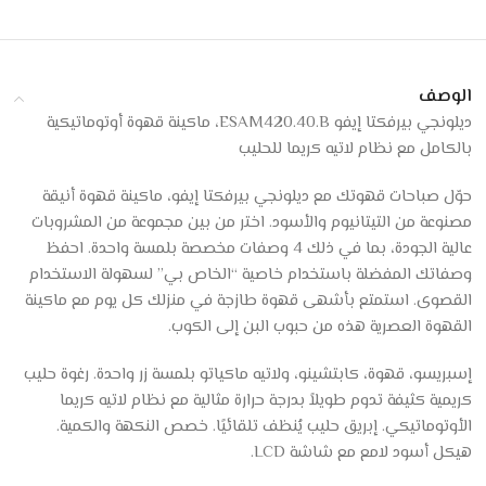
الوصف
ديلونجي بيرفكتا إيفو ESAM420.40.B، ماكينة قهوة أوتوماتيكية
بالكامل مع نظام لاتيه كريما للحليب
حوّل صباحات قهوتك مع ديلونجي بيرفكتا إيفو، ماكينة قهوة أنيقة
مصنوعة من التيتانيوم والأسود. اختر من بين مجموعة من المشروبات
عالية الجودة، بما في ذلك 4 وصفات مخصصة بلمسة واحدة. احفظ
وصفاتك المفضلة باستخدام خاصية “الخاص بي” لسهولة الاستخدام
القصوى. استمتع بأشهى قهوة طازجة في منزلك كل يوم مع ماكينة
القهوة العصرية هذه من حبوب البن إلى الكوب.
إسبريسو، قهوة، كابتشينو، ولاتيه ماكياتو بلمسة زر واحدة. رغوة حليب
كريمية كثيفة تدوم طويلاً بدرجة حرارة مثالية مع نظام لاتيه كريما
الأوتوماتيكي. إبريق حليب يُنظف تلقائيًا. خصص النكهة والكمية.
هيكل أسود لامع مع شاشة LCD.