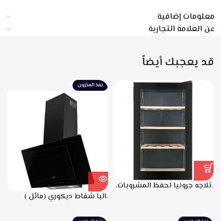
معلومات إضافية
عن العلامة التجارية
قد يعجبك أيضاً
نفذ المخزون
.ثلاجه جرونيا لحفظ المشروبات،
50 سم، زجاج اسود، سعه 110
.البا شفاط ديكوري (مائل )
لتر، 34 زجاجه- SC-100Y
اسود 90سم، 3 سرعات
للتشغيل، التحكم باللمس،