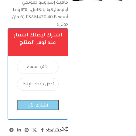
ماكينة إسبريسو ديلونجي
أوتوماتيكية بالكامل، ١٣٥٠ واط –
أسود ESAM420.40.B (ضمان
دولي)
اشترك ليصلك إشعار
عند توفر المنتج
مشاركة: