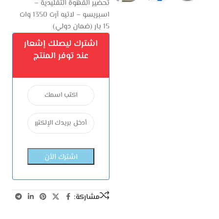
تحضير القهوة التقليدية –
اسبريسو – لاتيه آرت 1350 وات
15 بار (ضمان دولي)
اشترك ليصلك إشعار
عند توفر المنتج
مشاركة: