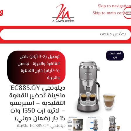
Skip to navigation
Skip to main content
نزل
أجهزة منزلية صغيرة
أجهزة مطبخ
ماكينات صنع القهوة
ماكينة قهوة
نفذ المخز
توصيل (2-3 أيام) داخل
ون
القاهرة والجيزة , توصيل
(5-7أيام) خارج القاهرة
والجيزة
ديلونجي EC885.GY
ماكينة تحضير القهوة
التقليدية – اسبريسو
– لاتيه آرت 1350 وات
15 بار (ضمان دولي)
ديلونجي EC885.GY ماكينة