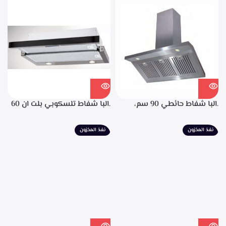
التشغيل، تايمر تشغيل بعد
الانتهاء من الطهي، فلاتر معدنيه
لحجز الدهون من الابخره، قوه
الشفط 850م3/ساعه
.البا شفاط حائطي 90 سم،
.البا شفاط تلسكوبي بلت ان 60
ستانليس ستيل، التحكم من
سم، ستانليس ستيل مع واجهه
خلال مفاتيح أنيقة، 3 سرعات
زجاج اسود 3سرعات للتشغيل
نفذ المخزون
نفذ المخزون
للتشغيل، إضاءة ليد، قوه شفط
إضاءة ليد قوة الشفط 390 م3/
702م3/ساعه – EPH 9047 X
ساعة – TCH 602 BX