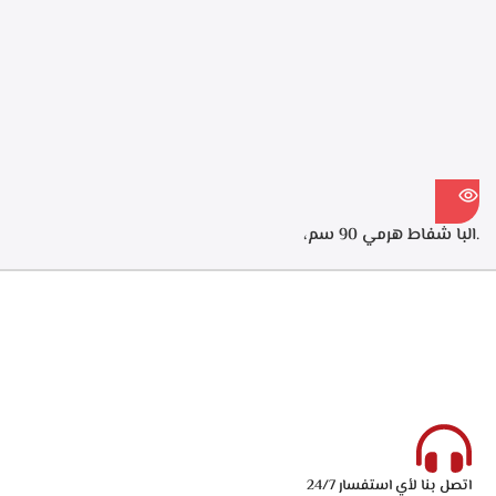
كربونيه لتنقيه الهواء من الروائح،
الطهي، فلاتر معدنيه لحجز
قوه الشفط 550م3/ساعه –
الدهون من الابخره، فلاتر كربونيه
ECH 614 XR
لتنقيه الهواء من الروائح، قوه
الشفط 550م3/ساعه – ECH
914 XR
.البا شفاط هرمي 90 سم،
ستانلس ستيل، 3 سرعات
للتشغيل، اضاءه ليد، قوه الشفط
750 م3/ساعه – ECH 9144 X
اتصل بنا لأي استفسار 24/7