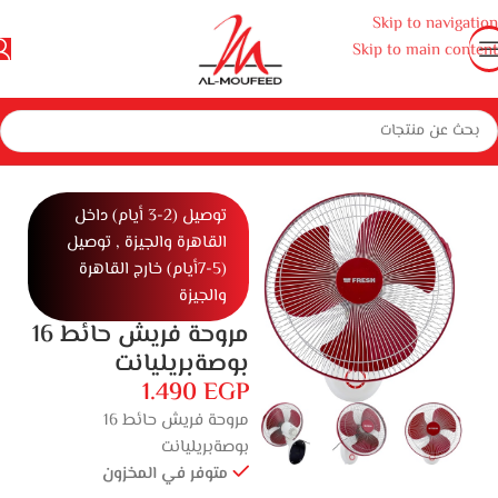
Skip to navigation
Skip to main content
الرئيسية
المنزل
أجهزة منزلية صغيرة
أجهزة منزلية
مراوح
مروحه
توصيل (2-3 أيام) داخل
القاهرة والجيزة , توصيل
(5-7أيام) خارج القاهرة
والجيزة
مروحة فريش حائط 16
بوصةبريليانت
1.490
EGP
مروحة فريش حائط 16
بوصةبريليانت
متوفر في المخزون