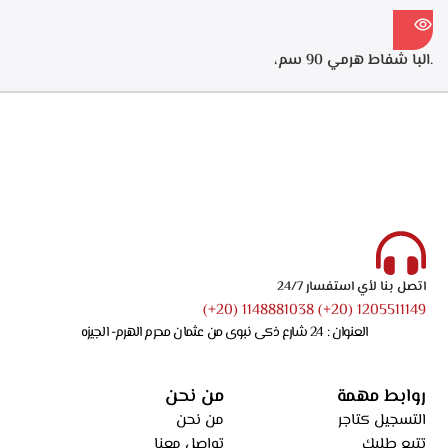
.البا شفاط هرمي 90 سم،
ستانلس ستيل، 3 سرعات
للتشغيل، اضاءه ليد، قوه الشفط
750 م3/ساعه – ECH 9144 X
اتصل بنا لأي استفسار 24/7
1205511149 (20+) 1148881038 (20+)
العنوان : 24 شارع ذكى نبوى من عثمان محرم الهرم- الجيزه
روابط مهمة
من نحن
التسجيل كتاجر
من نحن
تتبع طلبك
تواصل معنا