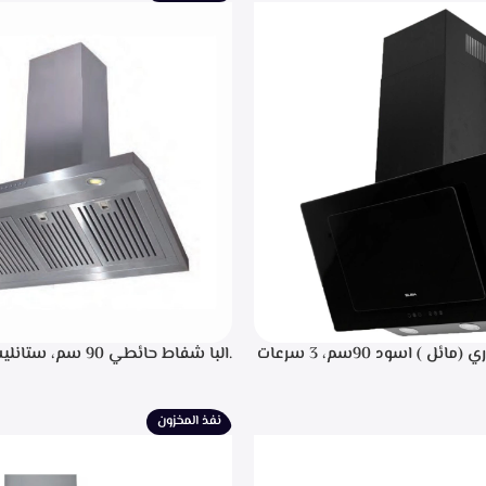
.البا شفاط ديكوري (مائل ) اسود 90سم، 3 سرعات
.البا شفاط حائطي 90 سم
 باللمس، اضاءه ليد، شاشه رقميه
التحكم م
يل، تايمر تشغيل بعد الانتهاء من
إضاءة ليد، قوه شفط 702م3/ساعه – EPH 9047 X
نيه لحجز الدهون من الابخره، قوه
نفذ المخزون