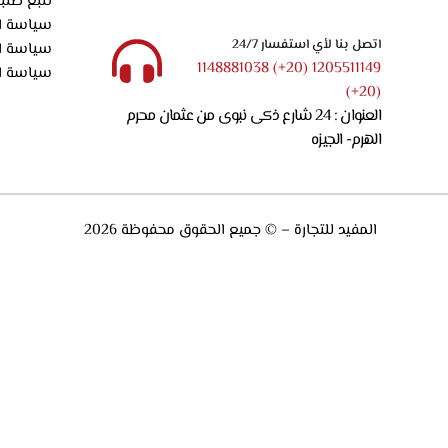
تتبع طلب
سياسة ال
اتصل بنا لأي استفسار 24/7
سياسة ا
1205511149 (20+) 1148881038
سياسة ا
(20+)
العنوان : 24 شارع ذكى نبوى من عثمان محرم
الهرم- الجيزه
المفيد للتجارة – © جميع الحقوق محفوظة 2026