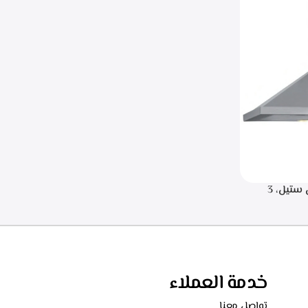
.البا شفاط هرمي 90 سم، ستانلس ستيل، 3
سرعات للتشغيل، اضاءه ليد، قوه الشفط 750 م3/
خدمة العملاء
تواصل معنا