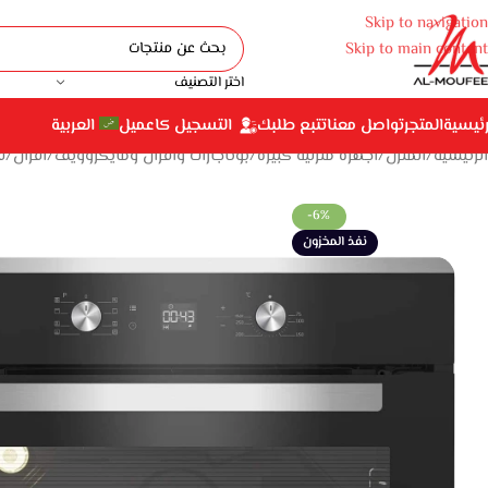
Skip to navigation
Skip to main content
اختر التصنيف
رئيسية
المتجر
تواصل معنا
تتبع طلبك
التسجيل كاعميل
العربية
الرئيسية
المنزل
أجهزة منزلية كبيرة
بوتاجازات وأفران ومايكروويف
أفران
ف
-6%
نفذ المخزون