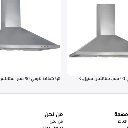
.البا شفاط هرمي 90 سم، ستانلس ستيل، 3
سرعات للتشغيل، اضاءه ليد, تايمر تشغيل لمده 20
اء من الطهي، فلاتر معدنيه لحجز
ساعه – ECH 9144 X
، فلاتر كربونيه لتنقيه الهواء من
ECH 914 
مهمة
من نحن
كتاجر
من نحن