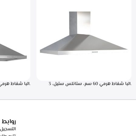
.البا شفاط هرمي 60 سم، ستانلس ستيل، 3
سرعات تشغيل، اضاءه ليد، فلاتر معدنيه لحجز
الدهون من الابخره، فلاتر كربونيه لتنقيه الهواء من
دقيقه بعد الانته
الروائح، قوه الشفط 550م3/ساعه – ECH 614 XR
الدهون من الابخره
الروائح، قوه الشفط 550م3/ساعه – XR
روابط 
التسجيل 