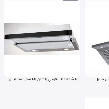
، ستانليس ستيل،
.البا شفاط تلسكوبي بلت ان 60 سم، ستانليس
ن خلال مفاتيح أنيقة، 3 سرعات للتشغيل،
ستيل مع واجهه زجاج اسود 3سرعات للتشغيل
إضاءة ليد قوة الشفط 390 م3/ساعة – TCH 602
BX