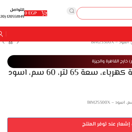
للتواصل
0
EGP
1205511149 (20+)
بيكو فرن بلت ان كهرباء بشواية كهرباء، سعة 65 لتر، 60 سم، اسود
شعار عند توفر المنتج