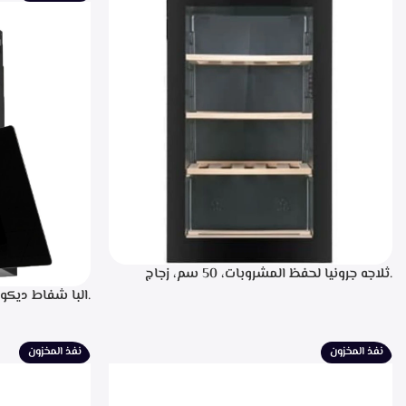
.ثلاجه جرونيا لحفظ المشروبات، 50 سم، زجاج
اسود، سعه 110 لتر، 34 زجاجه- SC-100Y
للتشغيل، التحكم
لبيان سرعه التشغ
الطهي، فلاتر معد
نفذ المخزون
نفذ المخزون
الشفط 850م3/ساعه