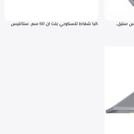
، ستانليس ستيل،
.البا شفاط تلسكوبي بلت ان 60 سم، ستانليس
ن خلال مفاتيح أنيقة، 3 سرعات للتشغيل،
ستيل مع واجهه زجاج اسود 3سرعات للتشغيل
إضاءة ليد قوة الشفط 390 م3/ساعة – TCH 602
BX