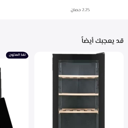
2.25
حصان
قد يعجبك أيضاً
نفذ المخزون