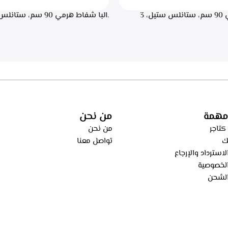
.البا شفاط هرمي 90 سم، ستانلس ستيل، 3
سرعات للتشغيل، اضاءه ليد, تايمر تشغيل لمده 20
اء من الطهي، فلاتر معدنيه لحجز
ساعه – ECH 9144 X
، فلاتر كربونيه لتنقيه الهواء من
ECH 914 
مهمة
من نحن
كتاجر
من نحن
ك
تواصل معنا
استرداد والإرجاع
لخصوصية
لشحن