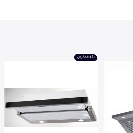
نفذ المخزون