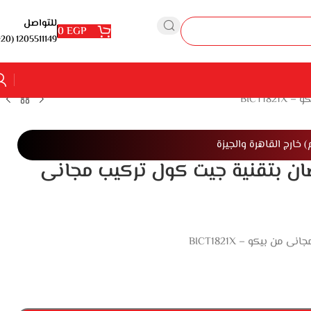
للتواصل
0
EGP
1205511149 (20+)
كييف انفرتر بارد 2.25 حصان بتقنية جيت كول تركيب مجانى