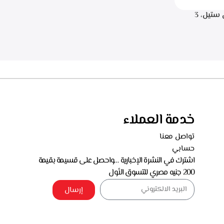
.البا شفاط هرمي 90 سم، ستانلس ستيل، 3
سرعات للتشغيل، اضاءه ليد، قوه الشفط 750 م3/
خدمة العملاء
تواصل معنا
حسابي
اشترك في النشرة الإخبارية …واحصل على قسيمة بقيمة
200 جنيه مصري للتسوق الأول
إرسال