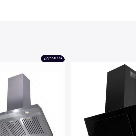
نفذ المخزون