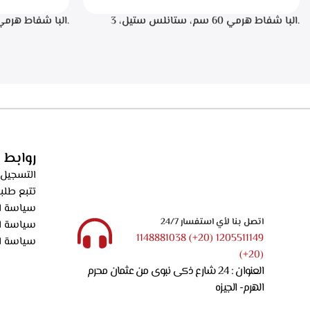
.البا شفاط هرمي 60 سم، ستانلس ستيل، 3
سرعات تشغيل، اضاءه ليد، فلاتر معدنيه لحجز
الدهون من الابخره، فلاتر كربونيه لتنقيه الهواء من
دقيقه بعد الانته
الروائح، قوه الشفط 550م3/ساعه – ECH 614 XR
الدهون من الابخره
الروائح، قوه الشفط 550م3/ساعه – XR
روابط 
التسجيل 
تتبع طلب
سياسة ال
اتصل بنا لأي استفسار 24/7
سياسة ا
1205511149 (20+) 1148881038
سياسة ا
(20+)
العنوان : 24 شارع ذكى نبوى من عثمان محرم
الهرم- الجيزه