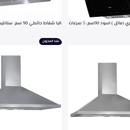
.البا شفاط ديكوري (مائل ) اسود 90سم، 3 سرعات
.البا شفاط حائطي 90 سم
 باللمس، اضاءه ليد، شاشه رقميه
التحكم م
يل، تايمر تشغيل بعد الانتهاء من
إضاءة ليد، قوه شفط 702م3/ساعه – EPH 9047 X
نيه لحجز الدهون من الابخره، قوه
نفذ المخزون