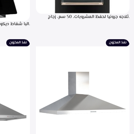
.ثلاجه جرونيا لحفظ المشروبات، 50 سم، زجاج
اسود، سعه 110 لتر، 34 زجاجه- SC-100Y
للتشغيل، التحكم
لبيان سرعه التشغ
الطهي، فلاتر معد
نفذ المخزون
نفذ المخزون
الشفط 850م3/ساعه