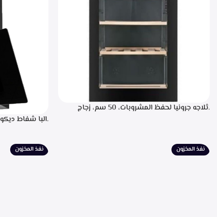
.ثلاجه جرونيا لحفظ المشروبات، 50 سم، زجاج
اسود، سعه 110 لتر، 34 زجاجه- SC-100Y
للتشغيل، التحكم
لبيان سرعه التشغ
الطهي، فلاتر معد
نفذ المخزون
نفذ المخزون
الشفط 850م3/ساعه