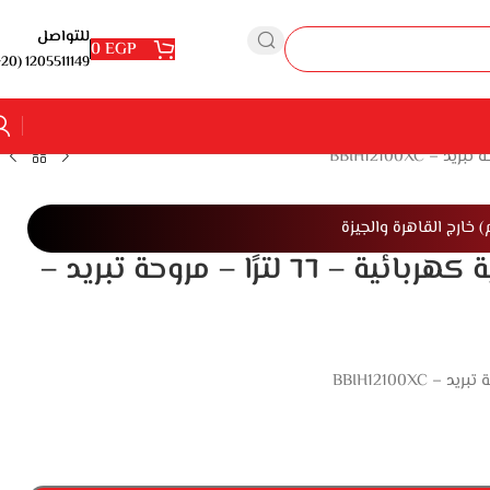
للتواصل
0
EGP
1205511149 (20+)
فرن غاز بيكو – ٦٠ سم مع شواية كهربائية – ٦٦ لترًا – مروحة تبريد –