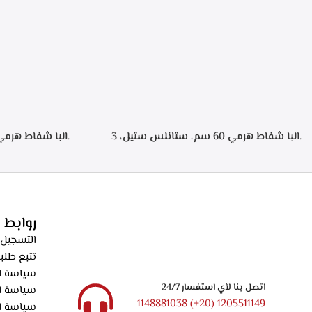
.البا شفاط هرمي 60 سم، ستانلس ستيل، 3
سرعات تشغيل، اضاءه ليد، فلاتر معدنيه لحجز
الدهون من الابخره، فلاتر كربونيه لتنقيه الهواء من
دقيقه بعد الانته
الروائح، قوه الشفط 550م3/ساعه – ECH 614 XR
الدهون من الابخره
الروائح، قوه الشفط 550م3/ساعه – XR
روابط 
التسجيل 
تتبع طلب
سياسة ال
اتصل بنا لأي استفسار 24/7
سياسة ا
1205511149 (20+) 1148881038
سياسة ا