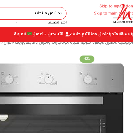
Skip to navigation
Skip to main content
اختر التصنيف
رئيسية
المتجر
تواصل معنا
تتبع طلبك
التسجيل كاعميل
العربية
الرئيسية
المنزل
أجهزة منزلية كبيرة
بوتاجازات وأفران ومايكروويف
أفران
أ
-12%