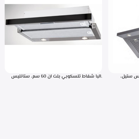
، ستانليس ستيل،
.البا شفاط تلسكوبي بلت ان 60 سم، ستانليس
ن خلال مفاتيح أنيقة، 3 سرعات للتشغيل،
ستيل مع واجهه زجاج اسود 3سرعات للتشغيل
إضاءة ليد قوة الشفط 390 م3/ساعة – TCH 602
BX