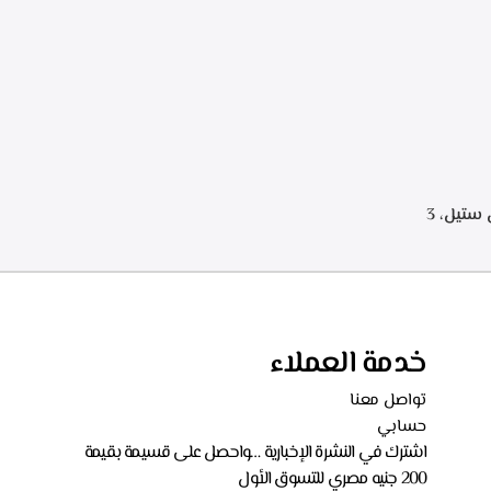
.البا شفاط هرمي 90 سم، ستانلس ستيل، 3
سرعات للتشغيل، اضاءه ليد، قوه الشفط 750 م3/
خدمة العملاء
تواصل معنا
حسابي
اشترك في النشرة الإخبارية …واحصل على قسيمة بقيمة
200 جنيه مصري للتسوق الأول