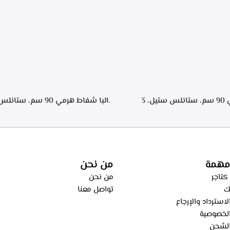
.البا شفاط هرمي 90 سم، ستانلس ستيل، 3
سرعات للتشغيل، اضاءه ليد, تايمر تشغيل لمده 20
اء من الطهي، فلاتر معدنيه لحجز
ساعه – ECH 9144 X
، فلاتر كربونيه لتنقيه الهواء من
ECH 914 
مهمة
من نحن
كتاجر
من نحن
ك
تواصل معنا
استرداد والإرجاع
لخصوصية
لشحن