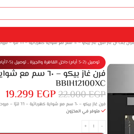
فران بلت ان غاز
فرن غاز بيكو – ٦٠ سم مع شواية كهربائية – ٦٦ لترًا – مروحة تبريد – BBIH12100XC
توصيل (2-3 أيام) داخل القاهرة والجيزة , توصيل (5-7أيام) خارج القاهرة والجيزة
BBIH12100XC
19.299
EGP
22.000
EGP
فرن غاز بيكو – ٦٠ سم مع شواية كهربائية – ٦٦ لترًا – مروحة تبريد – BBIH12100XC
متوفر في المخزون