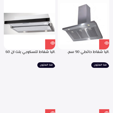
التشغيل، تايمر تشغيل بعد
الانتهاء من الطهي، فلاتر معدنيه
لحجز الدهون من الابخره، قوه
الشفط 850م3/ساعه
.البا شفاط حائطي 90 سم،
.البا شفاط تلسكوبي بلت ان 60
ستانليس ستيل، التحكم من
سم، ستانليس ستيل مع واجهه
خلال مفاتيح أنيقة، 3 سرعات
زجاج اسود 3سرعات للتشغيل
نفذ المخزون
نفذ المخزون
للتشغيل، إضاءة ليد، قوه شفط
إضاءة ليد قوة الشفط 390 م3/
702م3/ساعه – EPH 9047 X
ساعة – TCH 602 BX