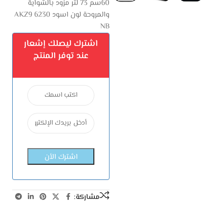
60سم 73 لتر مزود بالشواية
والمروحة لون اسود AKZ9 6230
NB
اشترك ليصلك إشعار
عند توفر المنتج
مشاركة: