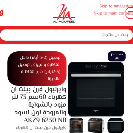
Skip to navigation
Skip to main content
زة منزلية كبيرة
بوتاجازات وأفران ومايكروويف
أفران
أفران بلت ان كهرباء
نفذ المخز
توصيل (2-3 أيام) داخل
ون
القاهرة والجيزة , توصيل
(5-7أيام) خارج القاهرة
والجيزة
وايرلبول فرن بيلت ان
كهرباء 60سم 73 لتر
مزود بالشواية
والمروحة لون اسود
AKZ9 6230 NB
وايرلبول فرن بيلت ان كهرباء