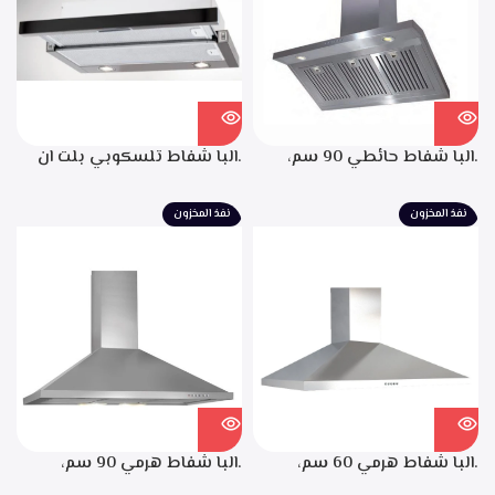
الابخره، قوه الشفط 850م3/
ساعه
.البا شفاط حائطي 90 سم،
.البا شفاط تلسكوبي بلت ان
ستانليس ستيل، التحكم من
60 سم، ستانليس ستيل مع
خلال مفاتيح أنيقة، 3 سرعات
واجهه زجاج اسود 3سرعات
نفذ المخزون
نفذ المخزون
للتشغيل، إضاءة ليد، قوه شفط
للتشغيل إضاءة ليد قوة الشفط
702م3/ساعه – EPH 9047 X
390 م3/ساعة – TCH 602 BX
.البا شفاط هرمي 60 سم،
.البا شفاط هرمي 90 سم،
ستانلس ستيل، 3 سرعات
ستانلس ستيل، 3 سرعات