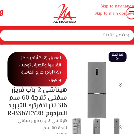
Skip to navigation
Skip to main content
لمنزل
أجهزة منزلية كبيرة
ثلاجات وديب فريزر ومبردات
ثلاجات
ثلاجة كومبي
نفذ المخز
توصيل (2-3 أيام) داخل
ون
القاهرة والجيزة , توصيل
(5-7أيام) خارج القاهرة
والجيزة
هيتاشي 2 باب فريزر
سفلي ثلاجة 60 سم
316 لتر انفرتر× التبريد
المزدوج R-B367EY2R
هيتاشي 2 باب فريزر سفلي
ثلاجة 60 سم