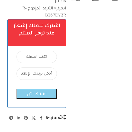
316 لتر
انفرتر× التبريد المزدوج R-
B367EY2R
اشترك ليصلك إشعار
عند توفر المنتج
مشاركة: