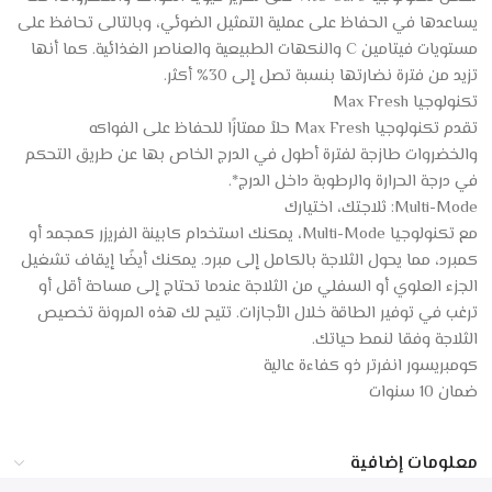
يساعدها في الحفاظ على عملية التمثيل الضوئي، وبالتالى تحافظ على
مستويات فيتامين C والنكهات الطبيعية والعناصر الغذائية. كما أنها
تزيد من فترة نضارتها بنسبة تصل إلى 30% أكثر.
تكنولوجيا Max Fresh
تقدم تكنولوجيا Max Fresh حلاً ممتازًا للحفاظ على الفواكه
والخضروات طازجة لفترة أطول في الدرج الخاص بها عن طريق التحكم
في درجة الحرارة والرطوبة داخل الدرج*.
Multi-Mode: ثلاجتك، اختيارك
مع تكنولوجيا Multi-Mode، يمكنك استخدام كابينة الفريزر كمجمد أو
كمبرد، مما يحول الثلاجة بالكامل إلى مبرد. يمكنك أيضًا إيقاف تشغيل
الجزء العلوي أو السفلي من الثلاجة عندما تحتاج إلى مساحة أقل أو
ترغب في توفير الطاقة خلال الأجازات. تتيح لك هذه المرونة تخصيص
الثلاجة وفقا لنمط حياتك.
كومبريسور انفرتر ذو كفاءة عالية
ضمان 10 سنوات
معلومات إضافية