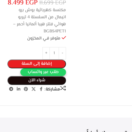
8.499
EGP
11.699
EGP
مكنسة كهربائية بوش برو
انيمال من السلسلة 4 تيربو
هوائي فلتر هيبا ألمانيا أحمر –
BGBS4PET1
متوفر في المخزون
إضافة إلى السلة
طلب عبر واتساب
شراء الآن
مشاركة: