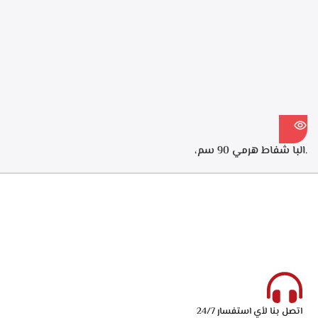
كربونيه لتنقيه الهواء من الروائح،
الطهي، فلاتر معدنيه لحجز
قوه الشفط 550م3/ساعه –
الدهون من الابخره، فلاتر كربونيه
ECH 614 XR
لتنقيه الهواء من الروائح، قوه
الشفط 550م3/ساعه – ECH
914 XR
.البا شفاط هرمي 90 سم،
ستانلس ستيل، 3 سرعات
للتشغيل، اضاءه ليد، قوه الشفط
750 م3/ساعه – ECH 9144 X
اتصل بنا لأي استفسار 24/7