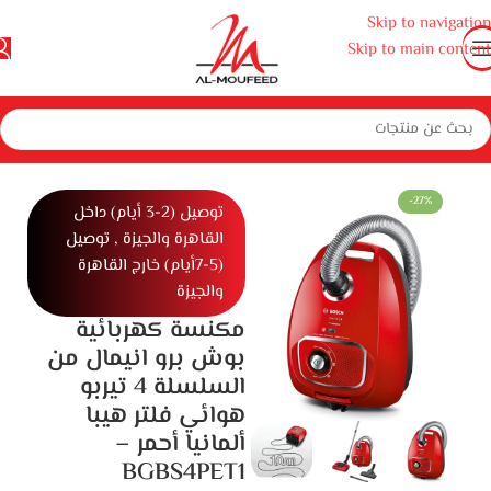
Skip to navigation
Skip to main content
هزة منزلية صغيرة
أجهزة منزلية
مكنسة كهربائية
مكنسة كهربائية للمنزل
-27%
توصيل (2-3 أيام) داخل
القاهرة والجيزة , توصيل
(5-7أيام) خارج القاهرة
والجيزة
مكنسة كهربائية
بوش برو انيمال من
السلسلة 4 تيربو
هوائي فلتر هيبا
ألمانيا أحمر –
BGBS4PET1