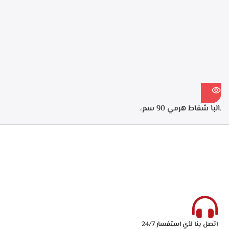
كربونيه لتنقيه الهواء من الروائح،
الطهي، فلاتر معدنيه لحجز
قوه الشفط 550م3/ساعه –
الدهون من الابخره، فلاتر كربونيه
ECH 614 XR
لتنقيه الهواء من الروائح، قوه
الشفط 550م3/ساعه – ECH
914 XR
.البا شفاط هرمي 90 سم،
ستانلس ستيل، 3 سرعات
للتشغيل، اضاءه ليد، قوه الشفط
750 م3/ساعه – ECH 9144 X
اتصل بنا لأي استفسار 24/7