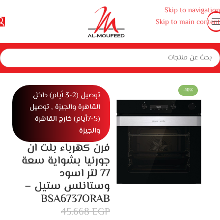
Skip to navigation
Skip to main content
زة منزلية كبيرة
بوتاجازات وأفران ومايكروويف
أفران
أفران بلت ان كهرباء
-10%
توصيل (2-3 أيام) داخل
القاهرة والجيزة , توصيل
(5-7أيام) خارج القاهرة
والجيزة
فرن كهرباء بلت ان
جورنيا بشواية سعة
77 لتر اسود
وستانلس ستيل –
BSA6737ORAB
45.668
EGP