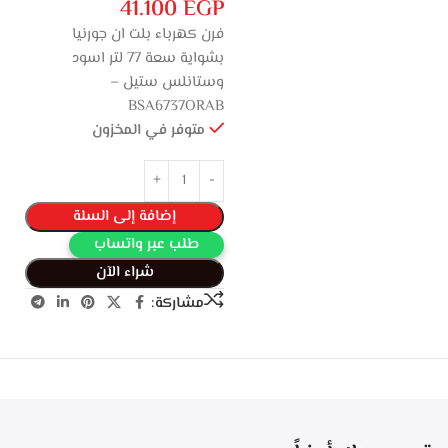
41.100
EGP
فرن كهرباء بلت ان جورنيا
بشواية سعة 77 لتر اسود
وستانلس ستيل –
BSA6737ORAB
متوفر في المخزون
إضافة إلى السلة
طلب عبر واتساب
شراء الآن
مشاركة: