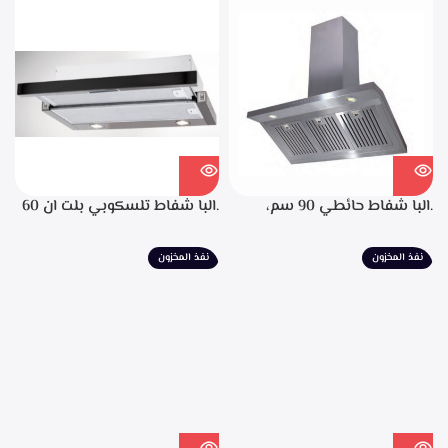
التشغيل، تايمر تشغيل بعد
الانتهاء من الطهي، فلاتر معدنيه
لحجز الدهون من الابخره، قوه
الشفط 850م3/ساعه
.البا شفاط حائطي 90 سم،
.البا شفاط تلسكوبي بلت ان 60
ستانليس ستيل، التحكم من
سم، ستانليس ستيل مع واجهه
خلال مفاتيح أنيقة، 3 سرعات
زجاج اسود 3سرعات للتشغيل
نفذ المخزون
نفذ المخزون
للتشغيل، إضاءة ليد، قوه شفط
إضاءة ليد قوة الشفط 390 م3/
702م3/ساعه – EPH 9047 X
ساعة – TCH 602 BX