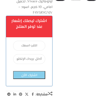
اوتوماتيك Vivace، تحميل
امامي، 10 كجم، اسود –
F4Y5RYGYJV
اشترك ليصلك إشعار
عند توفر المنتج
مشاركة: