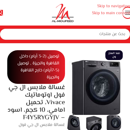
Skip to navigation
Skip to main content
ة كبيرة
غسالات ملابس و أطباق
غسالات ملابس
غسالة فول أوتوماتيك
نفذ المخز
توصيل (2-3 أيام) داخل
ون
القاهرة والجيزة , توصيل
(5-7أيام) خارج القاهرة
والجيزة
غسالة ملابس ال جي
فول اوتوماتيك
Vivace، تحميل
امامي، 10 كجم، اسود
– F4Y5RYGYJV
غسالة ملابس ال جي فول