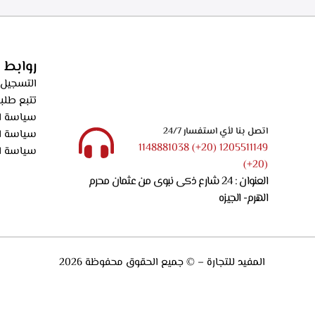
الدهون من الابخره، فلاتر كربونيه لتنقيه الهواء من
دقيقه بعد الانته
الروائح، قوه الشفط 550م3/ساعه – ECH 614 XR
الدهون من الابخره
الروائح، قوه الشفط 550م3/ساعه – XR
روابط 
التسجيل 
تتبع طلب
سياسة ال
اتصل بنا لأي استفسار 24/7
سياسة ا
1205511149 (20+) 1148881038
سياسة ا
(20+)
العنوان : 24 شارع ذكى نبوى من عثمان محرم
الهرم- الجيزه
المفيد للتجارة – © جميع الحقوق محفوظة 2026