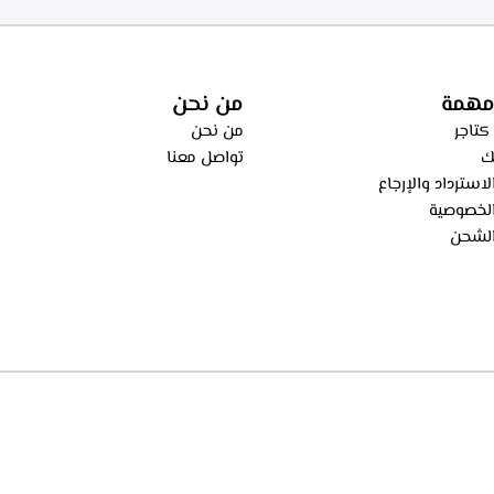
اء من الطهي، فلاتر معدنيه لحجز
ساعه – ECH 9144 X
، فلاتر كربونيه لتنقيه الهواء من
ECH 914 
مهمة
من نحن
كتاجر
من نحن
ك
تواصل معنا
استرداد والإرجاع
لخصوصية
لشحن