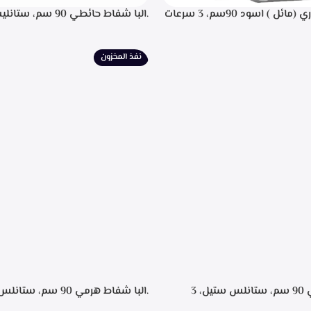
.البا شفاط ديكوري (مائل ) اسود 90سم، 3 سرعات
.البا شفاط حائطي 90 سم
 باللمس، اضاءه ليد، شاشه رقميه
التحكم م
يل، تايمر تشغيل بعد الانتهاء من
إضاءة ليد، قوه شفط 702م3/ساعه – EPH 9047 X
نيه لحجز الدهون من الابخره، قوه
نفذ المخزون
.البا شفاط هرمي 90 سم، ستانلس ستيل، 3
سرعات للتشغيل، اضاءه ليد, تايمر تشغيل لمده 20