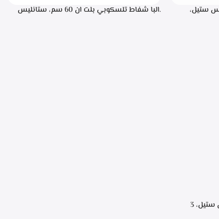
، ستانليس ستيل،
.البا شفاط تلسكوبي بلت ان 60 سم، ستانليس
ن خلال مفاتيح أنيقة، 3 سرعات للتشغيل،
ستيل مع واجهه زجاج اسود 3سرعات للتشغيل
إضاءة ليد قوة الشفط 390 م3/ساعة – TCH 602
BX
.البا شفاط هرمي 90 سم، ستانلس ستيل، 3
سرعات للتشغيل، اضاءه ليد، قوه الشفط 750 م3/