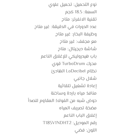
نوع التحميل: تحميل علوي
السعة: 18.5 كجم
تقنية الانفرتر: متاح
عدد الدورات في الدقيقة: غير متاح
وظيفة البخار: غير متاح
مع مجفف: غير متاح
شاشة ديجيتال: متاح
باب هيدروليكي للإغلاق الناعم
محرك TurboDrum قوي
نظام LoDecibel الهادئ
شلال جانبي
إعادة تشغيل تلقائية
منافذ مياه باردة وساخنة
حوض شبه من الفولاذ المقاوم للصدأ
مضخة تصريف المياه
إغلاق الباب الناعم
رقم الموديل: T185V1NDHT2
اللون: فضي