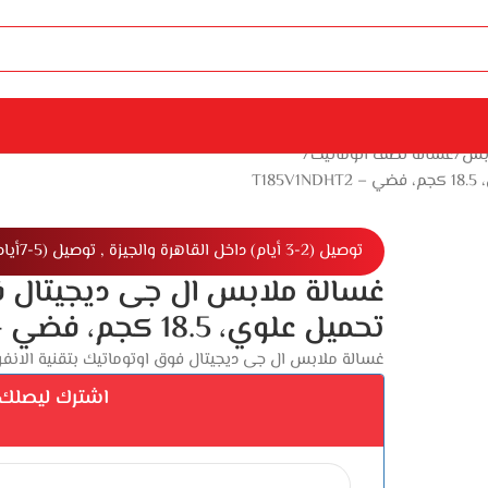
ابس
غسالة نصف اتوماتيك
T1
توصيل (2-3 أيام) داخل القاهرة والجيزة , توصيل (5-7أيام) خارج القاهرة والجيزة
غسالة ملابس ال جى ديجيتال فوق
تحميل علوي، 18.5 كجم، فضي – T185V1NDHT2
غسالة ملابس ال جى ديجيتال فوق اوتوماتيك بتقنية الانفرتر، تحميل علوي، 18.5 ك
اشترك ليصلك إ