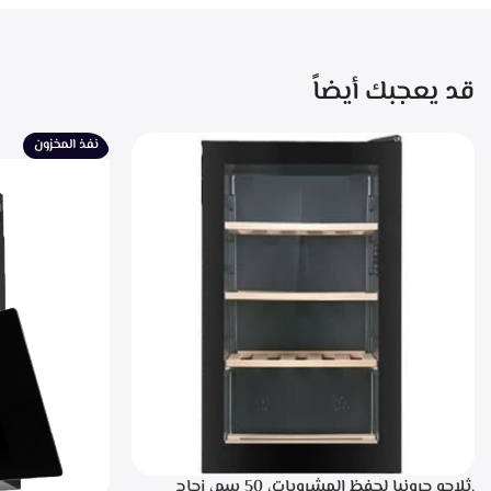
قد يعجبك أيضاً
نفذ المخزون
.ثلاجه جرونيا لحفظ المشروبات، 50 سم، زجاج