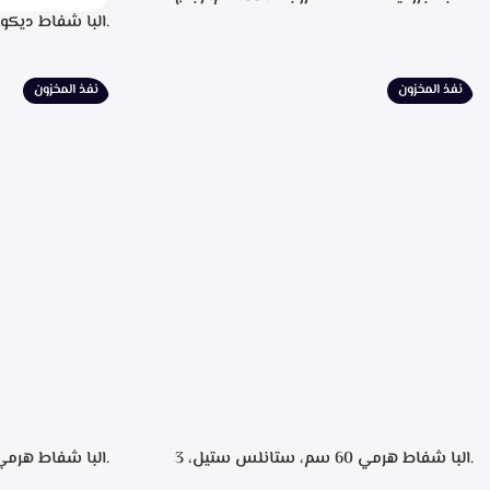
اسود، سعه 110 لتر، 34 زجاجه- SC-100Y
للتشغيل، التحكم
لبيان سرعه التشغ
الطهي، فلاتر معد
نفذ المخزون
نفذ المخزون
الشفط 850م3/ساعه
.البا شفاط هرمي 60 سم، ستانلس ستيل، 3
سرعات تشغيل، اضاءه ليد، فلاتر معدنيه لحجز