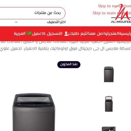
Skip to navigation
Skip to main content
اختر التصنيف
رئيسية
المتجر
تواصل معنا
تتبع طلبك
التسجيل كاعميل
العربية
الرئيسية
المنزل
أجهزة منزلية كبيرة
غسالات ملابس و أطباق
غسالات مل
غسالة ملابس ال جى ديجيتال فوق اوتوماتيك بتقنية الانفرتر، تحميل علوي، 18.5 كجم، فضي – 85V1NDHT2
نفذ المخزون