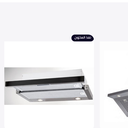
نفذ المخزون