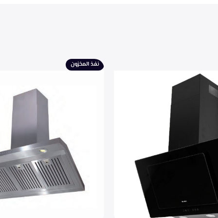
نفذ المخزون