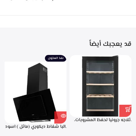
قد يعجبك أيضاً
نفذ المخزون
.ثلاجه جرونيا لحفظ المشروبات،
50 سم، زجاج اسود، سعه 110 لتر،
.البا شفاط ديكوري (مائل ) اسود
34 زجاجه- SC-100Y
90سم، 3 سرعات للتشغيل،