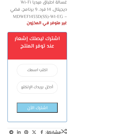
غسالة اطباق ميديا Wi-Fi
ديجيتال، 14 فرد، 9 برنامج، فضي
– MDWEF1433D(SS)-WI-EG
غير متوفر في المخزون
اشترك ليصلك إشعار
عند توفر المنتج
مشاركة: