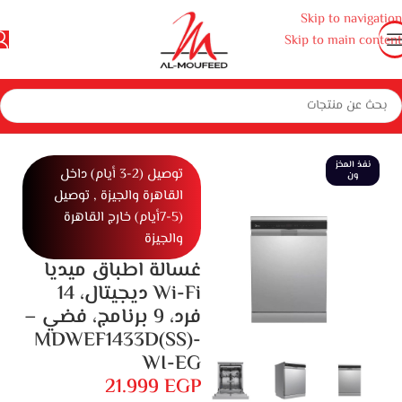
Skip to navigation
Skip to main content
هزة منزلية كبيرة
غسالات ملابس و أطباق
غسالات أطباق
غسالة اطباق
نفذ المخز
توصيل (2-3 أيام) داخل
ون
القاهرة والجيزة , توصيل
(5-7أيام) خارج القاهرة
والجيزة
غسالة اطباق ميديا
Wi-Fi ديجيتال، 14
فرد، 9 برنامج، فضي –
MDWEF1433D(SS)-
WI-EG
21.999
EGP