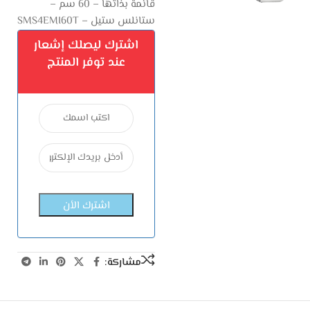
قائمة بذاتها – 60 سم –
ستانلس ستيل – SMS4EMI60T
اشترك ليصلك إشعار
عند توفر المنتج
مشاركة: