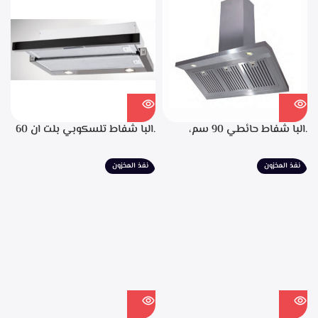
الانتهاء من الطهي، فلاتر معدنيه
لحجز الدهون من الابخره، قوه
الشفط 850م3/ساعه
.البا شفاط حائطي 90 سم،
.البا شفاط تلسكوبي بلت ان 60
ستانليس ستيل، التحكم من
سم، ستانليس ستيل مع واجهه
خلال مفاتيح أنيقة، 3 سرعات
زجاج اسود 3سرعات للتشغيل
نفذ المخزون
نفذ المخزون
للتشغيل، إضاءة ليد، قوه شفط
إضاءة ليد قوة الشفط 390 م3/
702م3/ساعه – EPH 9047 X
ساعة – TCH 602 BX