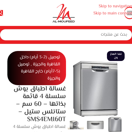
Skip to navigation
Skip to main content
هزة منزلية كبيرة
غسالات ملابس و أطباق
غسالات أطباق
غسالة اطباق
نفذ المخز
توصيل (2-3 أيام) داخل
ون
القاهرة والجيزة , توصيل
(5-7أيام) خارج القاهرة
والجيزة
غسالة اطباق بوش
سلسلة 4 قائمة
بذاتها – 60 سم –
ستانلس ستيل –
SMS4EMI60T
غسالة اطباق بوش سلسلة 4