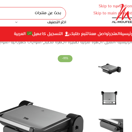
Skip to navigation
Skip to main content
اختر التصنيف
رئيسية
المتجر
تواصل معنا
تتبع طلبك
التسجيل كاعميل
العربية
الرئيسية
المنزل
أجهزة منزلية صغيرة
أجهزة مطبخ
شوايات كهربائية
شواي
-11%