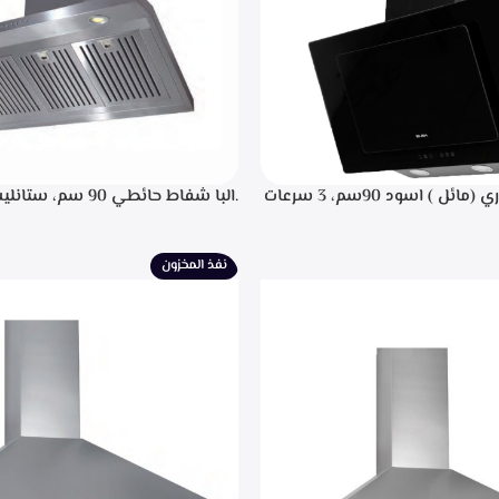
.البا شفاط ديكوري (مائل ) اسود 90سم، 3 سرعات
.البا شفاط حائطي 90 سم
 باللمس، اضاءه ليد، شاشه رقميه
التحكم م
يل، تايمر تشغيل بعد الانتهاء من
إضاءة ليد، قوه شفط 702م3/ساعه – EPH 9047 X
نيه لحجز الدهون من الابخره، قوه
نفذ المخزون