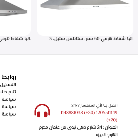
.البا شفاط هرمي 60 سم، ستانلس ستيل، 3
سرعات تشغيل، اضاءه ليد، فلاتر معدنيه لحجز
الدهون من الابخره، فلاتر كربونيه لتنقيه الهواء من
دقيقه بعد الانته
الروائح، قوه الشفط 550م3/ساعه – ECH 614 XR
الدهون من الابخره
الروائح، قوه الشفط 550م3/ساعه – XR
روابط 
التسجيل 
تتبع طلب
سياسة ال
اتصل بنا لأي استفسار 24/7
سياسة ا
1205511149 (20+) 1148881038
سياسة ا
(20+)
العنوان : 24 شارع ذكى نبوى من عثمان محرم
الهرم- الجيزه