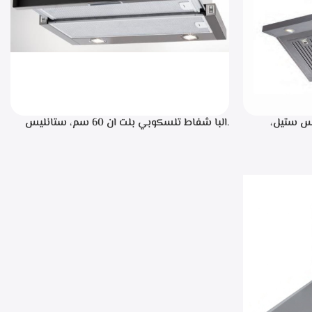
، ستانليس ستيل،
.البا شفاط تلسكوبي بلت ان 60 سم، ستانليس
ن خلال مفاتيح أنيقة، 3 سرعات للتشغيل،
ستيل مع واجهه زجاج اسود 3سرعات للتشغيل
إضاءة ليد قوة الشفط 390 م3/ساعة – TCH 602
BX