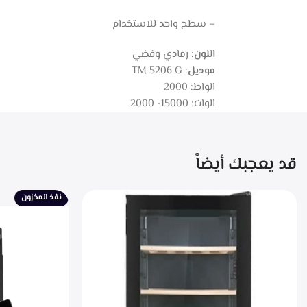
– سطح واحد للاستخدام
اللون:
رمادي وفضي
موديل:
TM 5206 G
الواط: 2000
الوات: 15000- 2000
قد يعجبك أيضاً
نفذ المخزون