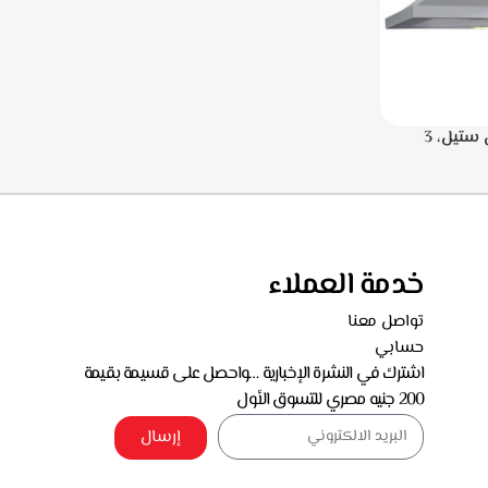
.البا شفاط هرمي 90 سم، ستانلس ستيل، 3
سرعات للتشغيل، اضاءه ليد، قوه الشفط 750 م3/
خدمة العملاء
تواصل معنا
حسابي
اشترك في النشرة الإخبارية …واحصل على قسيمة بقيمة
200 جنيه مصري للتسوق الأول
إرسال