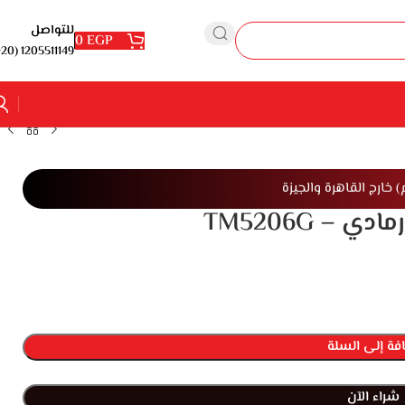
للتواصل
0
EGP
1205511149 (20+)
فة إلى السلة
شراء الآن