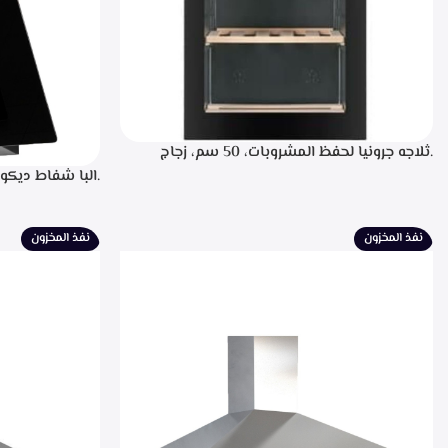
.ثلاجه جرونيا لحفظ المشروبات، 50 سم، زجاج
اسود، سعه 110 لتر، 34 زجاجه- SC-100Y
للتشغيل، التحكم
لبيان سرعه التشغ
الطهي، فلاتر معد
نفذ المخزون
نفذ المخزون
الشفط 850م3/ساعه