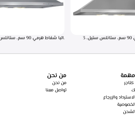
.البا شفاط هرمي 90 سم، ستانلس ستيل، 3
سرعات للتشغيل، اضاءه ليد, تايمر تشغيل لمده 20
اء من الطهي، فلاتر معدنيه لحجز
ساعه – ECH 9144 X
، فلاتر كربونيه لتنقيه الهواء من
ECH 914 
مهمة
من نحن
كتاجر
من نحن
ك
تواصل معنا
استرداد والإرجاع
لخصوصية
لشحن