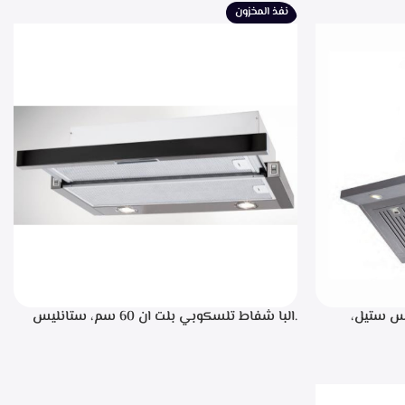
نفذ المخزون
، ستانليس ستيل،
.البا شفاط تلسكوبي بلت ان 60 سم، ستانليس
ن خلال مفاتيح أنيقة، 3 سرعات للتشغيل،
ستيل مع واجهه زجاج اسود 3سرعات للتشغيل
إضاءة ليد قوة الشفط 390 م3/ساعة – TCH 602
BX