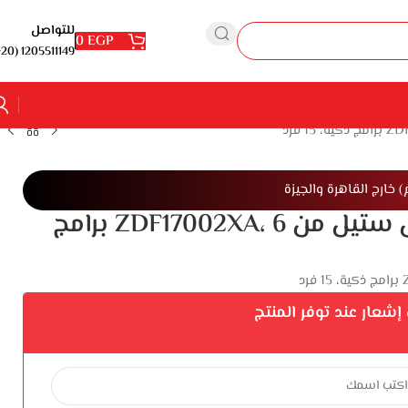
للتواصل
0
EGP
1205511149 (20+)
زانوسي غسالة اطباق ستانلس ستيل من ZDF17002XA، 6 برامج
شعار عند توفر المنتج