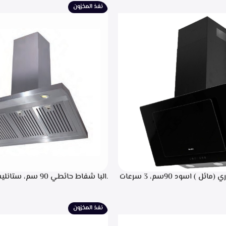
نفذ المخزون
.البا شفاط ديكوري (مائل ) اسود 90سم، 3 سرعات
.البا شفاط حائطي 90 سم
 باللمس، اضاءه ليد، شاشه رقميه
التحكم م
يل، تايمر تشغيل بعد الانتهاء من
إضاءة ليد، قوه شفط 702م3/ساعه – EPH 9047 X
نيه لحجز الدهون من الابخره، قوه
نفذ المخزون