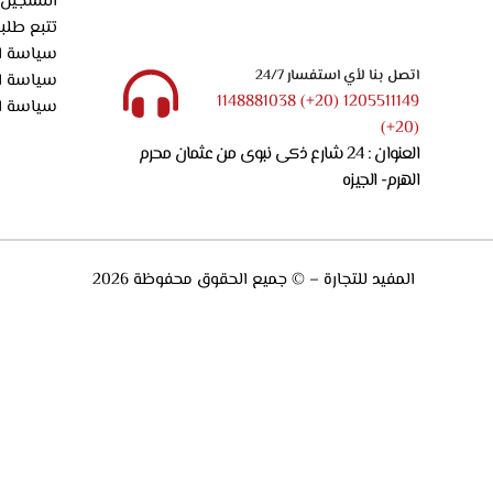
التسجيل 
تتبع طلب
سياسة ال
اتصل بنا لأي استفسار 24/7
سياسة ا
1205511149 (20+) 1148881038
سياسة ا
(20+)
العنوان : 24 شارع ذكى نبوى من عثمان محرم
الهرم- الجيزه
المفيد للتجارة – © جميع الحقوق محفوظة 2026