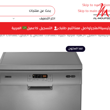
Skip to navigation
Skip to main content
اختر التصنيف
رئيسية
المتجر
تواصل معنا
تتبع طلبك
التسجيل كاعميل
العربية
الرئيسية
المنزل
أجهزة منزلية كبيرة
غسالات ملابس و أطباق
غسالات أطب
نفذ المخزون