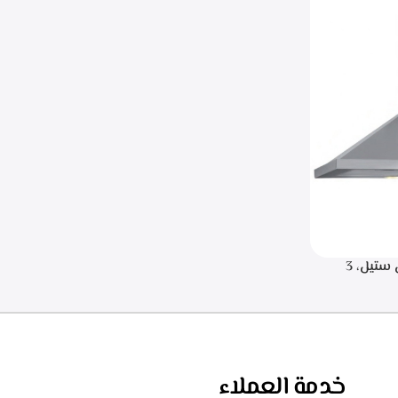
.البا شفاط هرمي 90 سم، ستانلس ستيل، 3
سرعات للتشغيل، اضاءه ليد، قوه الشفط 750 م3/
خدمة العملاء