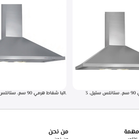
.البا شفاط هرمي 90 سم، ستانلس ستيل، 3
سرعات للتشغيل، اضاءه ليد, تايمر تشغيل لمده 20
اء من الطهي، فلاتر معدنيه لحجز
ساعه – ECH 9144 X
، فلاتر كربونيه لتنقيه الهواء من
ECH 914 
مهمة
من نحن