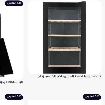
نفذ المخزون
.ثلاجه جرونيا لحفظ المشروبات، 50 سم، زجاج
اسود، سعه 110 لتر، 34 زجاجه- SC-100Y
للتشغيل، التحكم
لبيان سرعه التشغ
الطهي، فلاتر معد
نفذ المخزون
نفذ المخزون
الشفط 850م3/ساعه