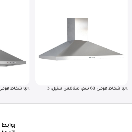
.البا شفاط هرمي 60 سم، ستانلس ستيل، 3
سرعات تشغيل، اضاءه ليد، فلاتر معدنيه لحجز
الدهون من الابخره، فلاتر كربونيه لتنقيه الهواء من
دقيقه بعد الانته
الروائح، قوه الشفط 550م3/ساعه – ECH 614 XR
الدهون من الابخره
الروائح، قوه الشفط 550م3/ساعه – XR
روابط 