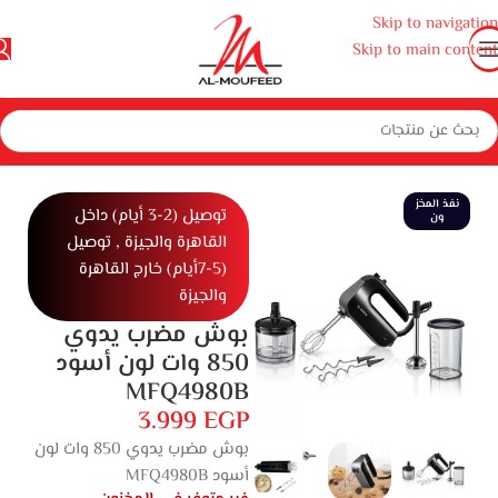
Skip to navigation
Skip to main content
الرئيسية
المنزل
أجهزة منزلية صغيرة
أجهزة مطبخ
مضرب بيض
نفذ المخز
توصيل (2-3 أيام) داخل
ون
القاهرة والجيزة , توصيل
(5-7أيام) خارج القاهرة
والجيزة
بوش مضرب يدوي
850 وات لون أسود
MFQ4980B
3.999
EGP
بوش مضرب يدوي 850 وات لون
أسود MFQ4980B