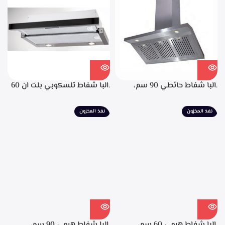
لحجز الدهون من الابخره، قوه
الشفط 850م3/ساعه
.البا شفاط حائطي 90 سم،
.البا شفاط تلسكوبي بلت ان 60
ستانليس ستيل، التحكم من
سم، ستانليس ستيل مع واجهه
خلال مفاتيح أنيقة، 3 سرعات
زجاج اسود 3سرعات للتشغيل
نفذ المخزون
نفذ المخزون
للتشغيل، إضاءة ليد، قوه شفط
إضاءة ليد قوة الشفط 390 م3/
702م3/ساعه – EPH 9047 X
ساعة – TCH 602 BX
.البا شفاط هرمي 60 سم،
.البا شفاط هرمي 90 سم،