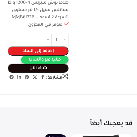
خلاط بوش سيريس 4-1200 واط
ستانلس ستيل 1.5 لتر مستوى
السرعة 2 اسود – MMB6172B
متوفر في المخزون
إضافة إلى السلة
طلب عبر واتساب
شراء الآن
مشاركة:
قد يعجبك أيضاً