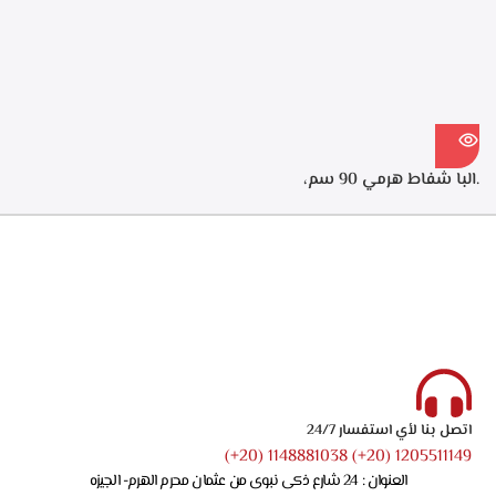
ECH 614 XR
لتنقيه الهواء من الروائح، قوه
الشفط 550م3/ساعه – ECH
914 XR
.البا شفاط هرمي 90 سم،
ستانلس ستيل، 3 سرعات
للتشغيل، اضاءه ليد، قوه الشفط
750 م3/ساعه – ECH 9144 X
اتصل بنا لأي استفسار 24/7
1205511149 (20+) 1148881038 (20+)
العنوان : 24 شارع ذكى نبوى من عثمان محرم الهرم- الجيزه