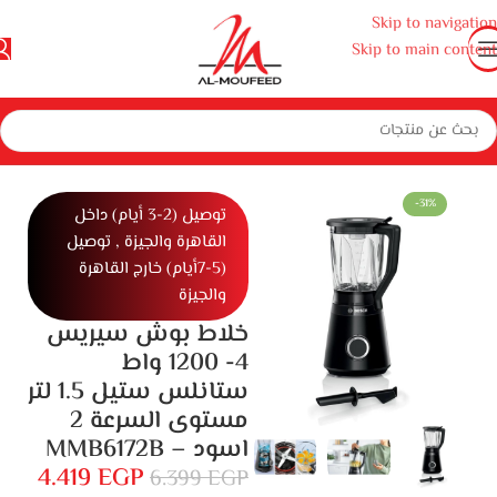
Skip to navigation
Skip to main content
سية
المنزل
أجهزة منزلية صغيرة
أجهزة مطبخ
خلاطات ومحضر طعام
خلاط
-31%
توصيل (2-3 أيام) داخل
القاهرة والجيزة , توصيل
(5-7أيام) خارج القاهرة
والجيزة
خلاط بوش سيريس
4- 1200 واط
ستانلس ستيل 1.5 لتر
مستوى السرعة 2
اسود – MMB6172B
4.419
EGP
6.399
EGP