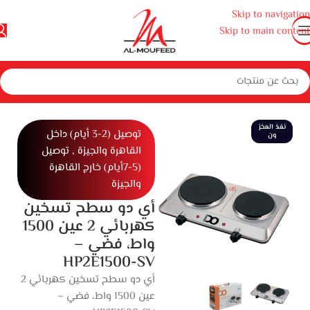
Skip to navigation
Skip to main content
لية كبيرة
بوتاجازات وأفران ومايكروويف
بوتجازات
مسطح بلت ان كهرباء
نفذ المخز
توصيل (2-3 أيام) داخل
ون
القاهرة والجيزة , توصيل
(5-7أيام) خارج القاهرة
والجيزة
أي دو سطح تسخين
كهربائي 2 عين 1500
واط، فضي –
HP2E1500-SV
أي دو سطح تسخين كهربائي 2
عين 1500 واط، فضي –