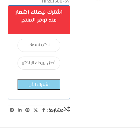
HP2E1500-SV
اشترك ليصلك إشعار
عند توفر المنتج
مشاركة: