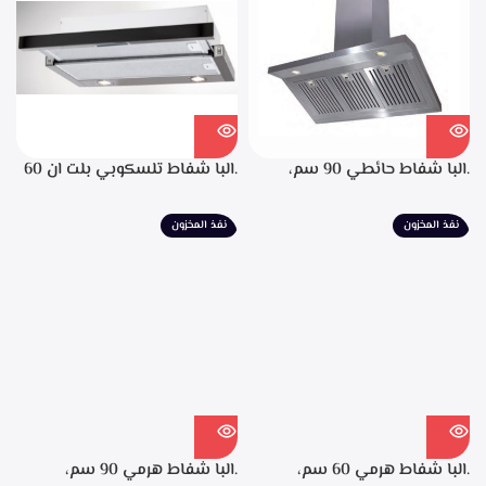
لحجز الدهون من الابخره، قوه
الشفط 850م3/ساعه
.البا شفاط حائطي 90 سم،
.البا شفاط تلسكوبي بلت ان 60
ستانليس ستيل، التحكم من
سم، ستانليس ستيل مع واجهه
خلال مفاتيح أنيقة، 3 سرعات
زجاج اسود 3سرعات للتشغيل
نفذ المخزون
نفذ المخزون
للتشغيل، إضاءة ليد، قوه شفط
إضاءة ليد قوة الشفط 390 م3/
702م3/ساعه – EPH 9047 X
ساعة – TCH 602 BX
.البا شفاط هرمي 60 سم،
.البا شفاط هرمي 90 سم،