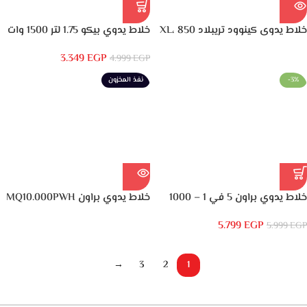
خلاط يدوى كينوود تريبلاد XL، 850
خلاط يدوي بيكو 1.75 لتر 1500 وات
وات، ابيض – HBM40.306WH
ابيض – RHB5050
3.349
EGP
4.999
EGP
-3%
نفذ المخزون
خلاط يدوي براون 5 في 1 – 1000
خلاط يدوي براون MQ10.000PWH
واط – أسود – MQ5275BK -ضمان
ملتي كويك 1 – عصا هريس خفيفة
5.799
EGP
EGP
5.999
لمدة عامين من راية
للغاية مع نظام EasyTwist، 450
واط، أبيض
→
3
2
1
Read more