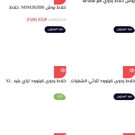
بوش خلاط يدوي مع قطاعة
خضروات ومضرب يدوي MSM67170،
خلاط بوش MSM2620B، خلاط
750 وات
مكتبي 600 واط، أسود وشفاف
2.593
EGP
2.699
EGP
نفذ المخزون
نفذ المخزون
خلاط يدوى كينوود ثلاثي الشفرات،
خلاط يدوى كينوود تراي بليد XL،
1000 وات، اسود – HBM60.307GY
850 وات، ابيض – HBM40.002WH
نفذ المخزون
-33%