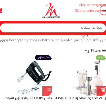
Skip to navigation
Skip to main content
خلاط يدوي
منزل
أجهزة منزلية صغيرة
أجهزة مطبخ
خلاطات ومحضر طعام
خلاط يدوي
Filters
-40%
نفذ المخزون
بلاك اند ديكر هاند بلندر 400 واط 4
بوش خلاط 500 وات، لون اسود –
في 1 مع قطاعة وخفاقة، ابيض –
MFQ3650X