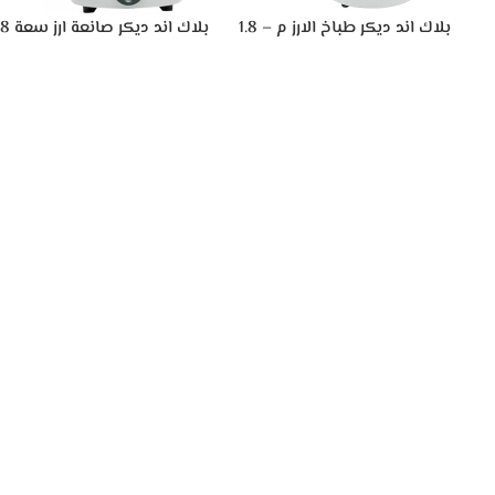
بلاك اند ديكر طباخ الارز م – 1.8
بلاك اند ديكر صان
لتر ،
لتر ‫(RC1850-B5-SP)
لتر – ابيض، RC1860-B5