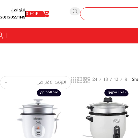
للتواصل
0
EGP
1205511149 (20+)
24
18
12
9
Sh
نفذ المخزون
نفذ المخزون