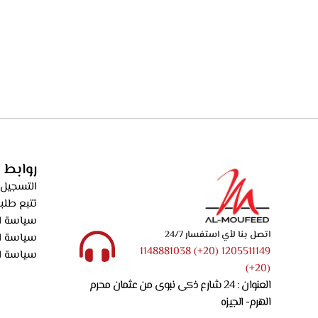
روابط 
التسجيل 
تتبع طلب
سياسة ال
اتصل بنا لأي استفسار 24/7
سياسة ا
1205511149 (20+) 1148881038
سياسة ا
(20+)
العنوان : 24 شارع ذكى نبوى من عثمان محرم
الهرم- الجيزه