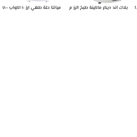
عة ارز سعة 1.8
بلاك اند ديكر ماكينة طبخ الرز م
ميانتا حلة طهي ارز ١٠ اكواب ٧٠٠
RC2850-B5- سعة 2.8 لتر،
وات -RC39122A
ابيض