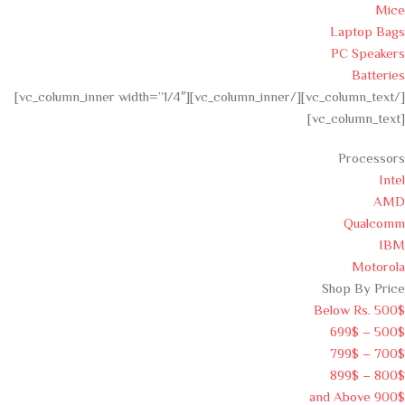
Mice
Laptop Bags
PC Speakers
Batteries
[/vc_column_text][/vc_column_inner][vc_column_inner width=”1/4″]
[vc_column_text]
Processors
Intel
AMD
Qualcomm
IBM
Motorola
Shop By Price
Below Rs. 500$
500$ – 699$
700$ – 799$
800$ – 899$
900$ and Above